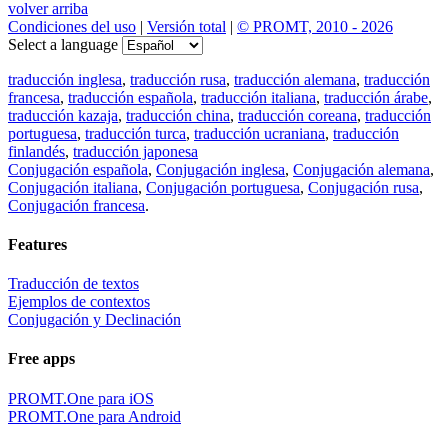
volver arriba
Condiciones del uso
|
Versión total
|
© PROMT, 2010 - 2026
Select a language
traducción inglesa
,
traducción rusa
,
traducción alemana
,
traducción
francesa
,
traducción española
,
traducción italiana
,
traducción árabe
,
traducción kazaja
,
traducción china
,
traducción coreana
,
traducción
portuguesa
,
traducción turca
,
traducción ucraniana
,
traducción
finlandés
,
traducción japonesa
Conjugación española
,
Conjugación inglesa
,
Conjugación alemana
,
Conjugación italiana
,
Conjugación portuguesa
,
Conjugación rusa
,
Conjugación francesa
.
Features
Traducción de textos
Ejemplos de contextos
Conjugación y Declinación
Free apps
PROMT.One para iOS
PROMT.One para Android