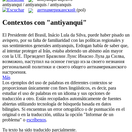
antiyanqui / antiyanquis / antiyanquis
антиамериканский
(pol)
Contextos con "antiyanqui"
El Presidente del Brasil, Inácio Lula da Silva, puede haber pisado un
avispero, por su falta de familiaridad con las políticas regionales y
sus sentimientos generales
antiyanquis
, Erdogan había de saber que,
al intentar proteger al Irán, estaba abriendo un abismo aún mayor
con la UE.
Президент Бразилии Луис Инасио Лула да Силва,
возможно, наступил на осиное гнездо из-за своего незнания
региональной политики и своего общего
антиамериканского
настроения.
Más
Los ejemplos del uso de palabras en diferentes contextos se
proporcionan únicamente con fines lingüísticos, es decir, para
estudiar el uso de palabras en un idioma y sus opciones de
traducción a otro. Están recopilados automáticamente de fuentes
abiertas utilizando tecnología de búsqueda basada en datos
bilingües. Si encuentras un error ortográfico o de puntuación en el
original o en la traducción, utiliza la opción "Informar de un
problema" o
escríbenos
.
Tu texto ha sido traducido parcialmente.