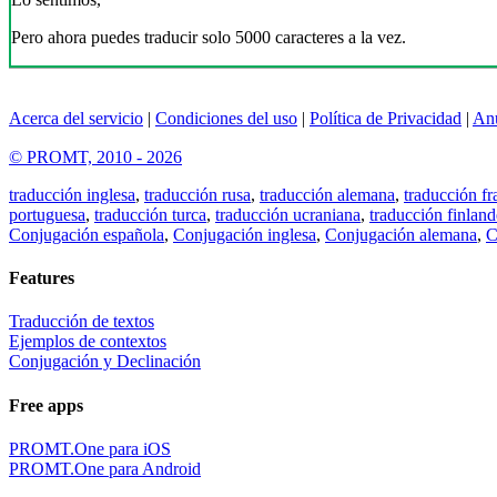
Pero ahora puedes traducir solo 5000 caracteres a la vez.
Acerca del servicio
|
Condiciones del uso
|
Política de Privacidad
|
An
© PROMT, 2010 - 2026
traducción inglesa
,
traducción rusa
,
traducción alemana
,
traducción fr
portuguesa
,
traducción turca
,
traducción ucraniana
,
traducción finland
Conjugación española
,
Conjugación inglesa
,
Conjugación alemana
,
C
Features
Traducción de textos
Ejemplos de contextos
Conjugación y Declinación
Free apps
PROMT.One para iOS
PROMT.One para Android