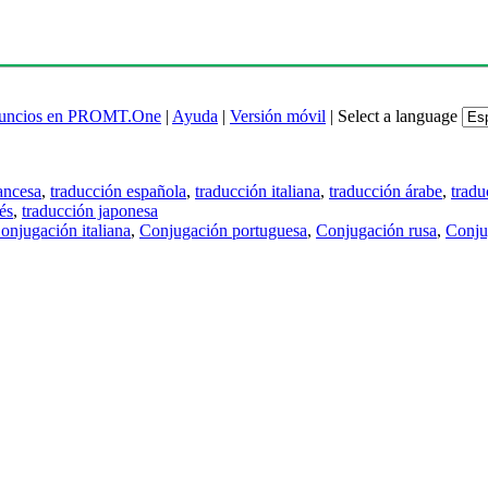
uncios en PROMT.One
|
Ayuda
|
Versión móvil
|
Select a language
ancesa
,
traducción española
,
traducción italiana
,
traducción árabe
,
tradu
és
,
traducción japonesa
onjugación italiana
,
Conjugación portuguesa
,
Conjugación rusa
,
Conju