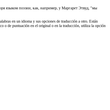
оря языком поэзии, как, например, у Маргарет
Этвуд
, "мы
palabras en un idioma y sus opciones de traducción a otro. Están
o o de puntuación en el original o en la traducción, utiliza la opción