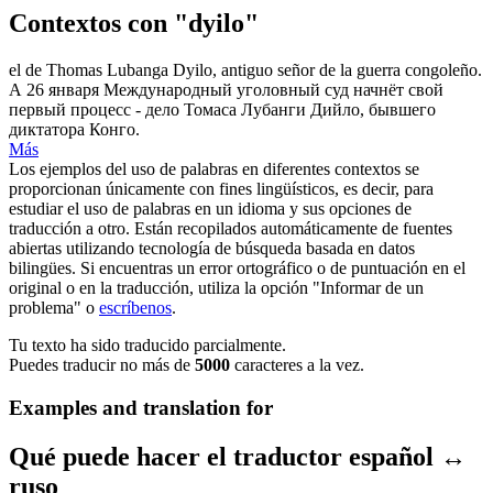
Contextos con "dyilo"
el de Thomas Lubanga
Dyilo
, antiguo señor de la guerra congoleño.
А 26 января Международный уголовный суд начнёт свой
первый процесс - дело Томаса Лубанги Дийло, бывшего
диктатора Конго.
Más
Los ejemplos del uso de palabras en diferentes contextos se
proporcionan únicamente con fines lingüísticos, es decir, para
estudiar el uso de palabras en un idioma y sus opciones de
traducción a otro. Están recopilados automáticamente de fuentes
abiertas utilizando tecnología de búsqueda basada en datos
bilingües. Si encuentras un error ortográfico o de puntuación en el
original o en la traducción, utiliza la opción "Informar de un
problema" o
escríbenos
.
Tu texto ha sido traducido parcialmente.
Puedes traducir no más de
5000
caracteres a la vez.
Examples and translation for
Qué puede hacer el traductor español ↔
ruso