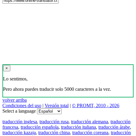
×
Lo sentimos,
Pero ahora puedes traducir solo 5000 caracteres a la vez.
volver arriba
Condiciones del uso
|
Versión total
|
© PROMT, 2010 - 2026
Select a language
traducción inglesa
,
traducción rusa
,
traducción alemana
,
traducción
francesa
,
traducción española
,
traducción italiana
,
traducción árabe
,
traducción kazaja
,
traducción china
,
traducción coreana
,
traducción