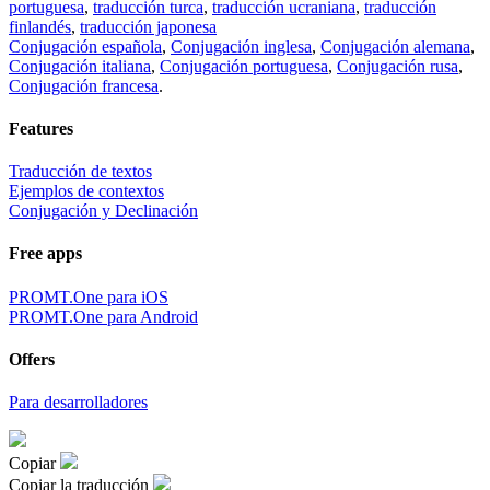
portuguesa
,
traducción turca
,
traducción ucraniana
,
traducción
finlandés
,
traducción japonesa
Conjugación española
,
Conjugación inglesa
,
Conjugación alemana
,
Conjugación italiana
,
Conjugación portuguesa
,
Conjugación rusa
,
Conjugación francesa
.
Features
Traducción de textos
Ejemplos de contextos
Conjugación y Declinación
Free apps
PROMT.One para iOS
PROMT.One para Android
Offers
Para desarrolladores
Copiar
Copiar la traducción