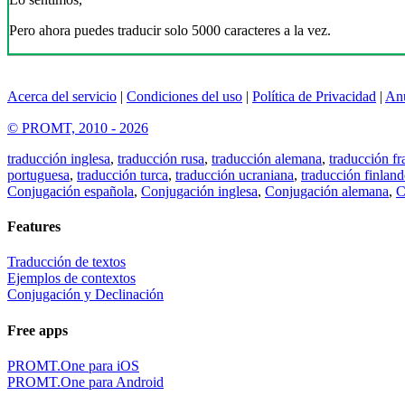
Pero ahora puedes traducir solo 5000 caracteres a la vez.
Acerca del servicio
|
Condiciones del uso
|
Política de Privacidad
|
An
© PROMT, 2010 - 2026
traducción inglesa
,
traducción rusa
,
traducción alemana
,
traducción fr
portuguesa
,
traducción turca
,
traducción ucraniana
,
traducción finland
Conjugación española
,
Conjugación inglesa
,
Conjugación alemana
,
C
Features
Traducción de textos
Ejemplos de contextos
Conjugación y Declinación
Free apps
PROMT.One para iOS
PROMT.One para Android