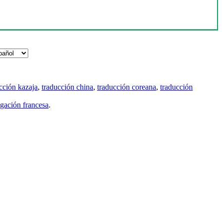
cción kazaja
,
traducción china
,
traducción coreana
,
traducción
gación francesa
.