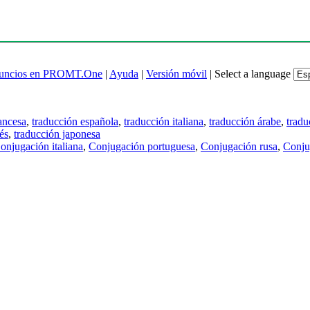
uncios en PROMT.One
|
Ayuda
|
Versión móvil
|
Select a language
ancesa
,
traducción española
,
traducción italiana
,
traducción árabe
,
tradu
és
,
traducción japonesa
onjugación italiana
,
Conjugación portuguesa
,
Conjugación rusa
,
Conju