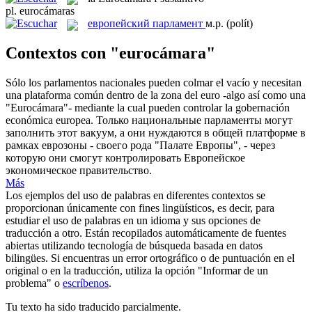
pl.
eurocámaras
европейский парламент
м.р.
(polít)
Contextos con "eurocámara"
Sólo los parlamentos nacionales pueden colmar el vacío y necesitan
una plataforma común dentro de la zona del euro -algo así como una
"
Eurocámara
"- mediante la cual pueden controlar la gobernación
económica europea.
Только национальные парламенты могут
заполнить этот вакуум, а они нуждаются в общей платформе в
рамках еврозоны - своего рода "Палате Европы", - через
которую они смогут контролировать Европейское
экономическое правительство.
Más
Los ejemplos del uso de palabras en diferentes contextos se
proporcionan únicamente con fines lingüísticos, es decir, para
estudiar el uso de palabras en un idioma y sus opciones de
traducción a otro. Están recopilados automáticamente de fuentes
abiertas utilizando tecnología de búsqueda basada en datos
bilingües. Si encuentras un error ortográfico o de puntuación en el
original o en la traducción, utiliza la opción "Informar de un
problema" o
escríbenos
.
Tu texto ha sido traducido parcialmente.