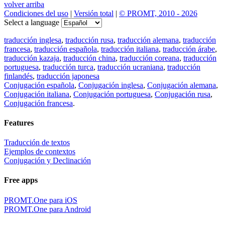
volver arriba
Condiciones del uso
|
Versión total
|
© PROMT, 2010 - 2026
Select a language
traducción inglesa
,
traducción rusa
,
traducción alemana
,
traducción
francesa
,
traducción española
,
traducción italiana
,
traducción árabe
,
traducción kazaja
,
traducción china
,
traducción coreana
,
traducción
portuguesa
,
traducción turca
,
traducción ucraniana
,
traducción
finlandés
,
traducción japonesa
Conjugación española
,
Conjugación inglesa
,
Conjugación alemana
,
Conjugación italiana
,
Conjugación portuguesa
,
Conjugación rusa
,
Conjugación francesa
.
Features
Traducción de textos
Ejemplos de contextos
Conjugación y Declinación
Free apps
PROMT.One para iOS
PROMT.One para Android