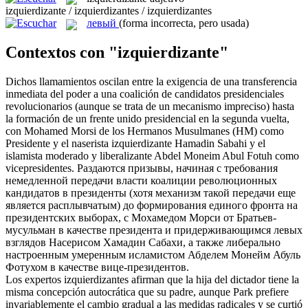
izquierdizante / izquierdizantes / izquierdizantes
левый
(forma incorrecta, pero usada)
Contextos con "izquierdizante"
Dichos llamamientos oscilan entre la exigencia de una transferencia
inmediata del poder a una coalición de candidatos presidenciales
revolucionarios (aunque se trata de un mecanismo impreciso) hasta
la formación de un frente unido presidencial en la segunda vuelta,
con Mohamed Morsi de los Hermanos Musulmanes (HM) como
Presidente y el naserista
izquierdizante
Hamadin Sabahi y el
islamista moderado y liberalizante Abdel Moneim Abul Fotuh como
vicepresidentes.
Раздаются призывы, начиная с требования
немедленной передачи власти коалиции революционных
кандидатов в президенты (хотя механизм такой передачи еще
является расплывчатым) до формирования единого фронта на
президентских выборах, с Мохамедом Морси от Братьев-
мусульман в качестве президента и придерживающимся
левых
взглядов Насерисом Хамадин Сабахи, а также либерально
настроенным умеренным исламистом Абделем Монейм Абуль
Фотухом в качестве вице-президентов.
Los expertos
izquierdizantes
afirman que la hija del dictador tiene la
misma concepción autocrática que su padre, aunque Park prefiere
invariablemente el cambio gradual a las medidas radicales y se curtió