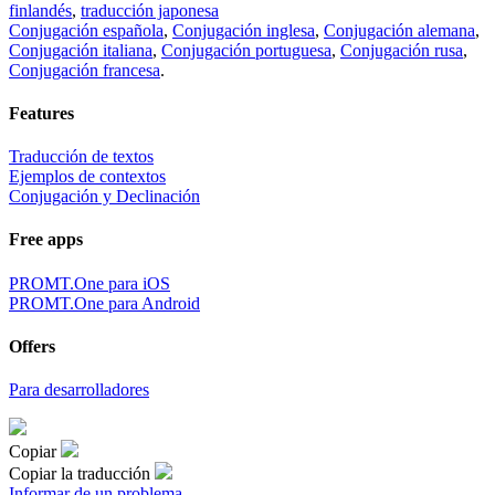
finlandés
,
traducción japonesa
Conjugación española
,
Conjugación inglesa
,
Conjugación alemana
,
Conjugación italiana
,
Conjugación portuguesa
,
Conjugación rusa
,
Conjugación francesa
.
Features
Traducción de textos
Ejemplos de contextos
Conjugación y Declinación
Free apps
PROMT.One para iOS
PROMT.One para Android
Offers
Para desarrolladores
Copiar
Copiar la traducción
Informar de un problema