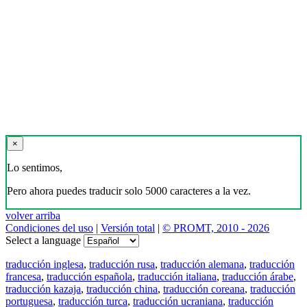
×
Lo sentimos,
Pero ahora puedes traducir solo 5000 caracteres a la vez.
volver arriba
Condiciones del uso
|
Versión total
|
© PROMT, 2010 - 2026
Select a language
traducción inglesa
,
traducción rusa
,
traducción alemana
,
traducción
francesa
,
traducción española
,
traducción italiana
,
traducción árabe
,
traducción kazaja
,
traducción china
,
traducción coreana
,
traducción
portuguesa
,
traducción turca
,
traducción ucraniana
,
traducción