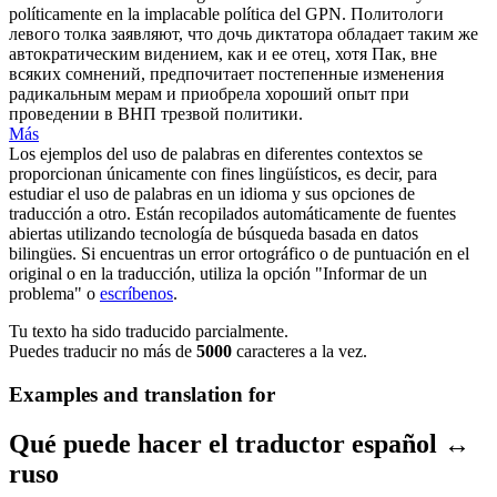
políticamente en la implacable política del GPN.
Политологи
левого
толка заявляют, что дочь диктатора обладает таким же
автократическим видением, как и ее отец, хотя Пак, вне
всяких сомнений, предпочитает постепенные изменения
радикальным мерам и приобрела хороший опыт при
проведении в ВНП трезвой политики.
Más
Los ejemplos del uso de palabras en diferentes contextos se
proporcionan únicamente con fines lingüísticos, es decir, para
estudiar el uso de palabras en un idioma y sus opciones de
traducción a otro. Están recopilados automáticamente de fuentes
abiertas utilizando tecnología de búsqueda basada en datos
bilingües. Si encuentras un error ortográfico o de puntuación en el
original o en la traducción, utiliza la opción "Informar de un
problema" o
escríbenos
.
Tu texto ha sido traducido parcialmente.
Puedes traducir no más de
5000
caracteres a la vez.
Examples and translation for
Qué puede hacer el traductor español ↔
ruso