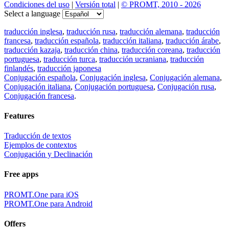
Condiciones del uso
|
Versión total
|
© PROMT, 2010 - 2026
Select a language
traducción inglesa
,
traducción rusa
,
traducción alemana
,
traducción
francesa
,
traducción española
,
traducción italiana
,
traducción árabe
,
traducción kazaja
,
traducción china
,
traducción coreana
,
traducción
portuguesa
,
traducción turca
,
traducción ucraniana
,
traducción
finlandés
,
traducción japonesa
Conjugación española
,
Conjugación inglesa
,
Conjugación alemana
,
Conjugación italiana
,
Conjugación portuguesa
,
Conjugación rusa
,
Conjugación francesa
.
Features
Traducción de textos
Ejemplos de contextos
Conjugación y Declinación
Free apps
PROMT.One para iOS
PROMT.One para Android
Offers