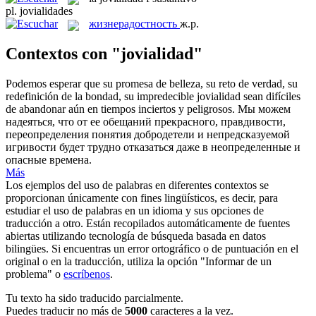
pl.
jovialidades
жизнерадостность
ж.р.
Contextos con "jovialidad"
Podemos esperar que su promesa de belleza, su reto de verdad, su
redefinición de la bondad, su impredecible
jovialidad
sean difíciles
de abandonar aún en tiempos inciertos y peligrosos.
Мы можем
надеяться, что от ее обещаний прекрасного, правдивости,
переопределения понятия добродетели и непредсказуемой
игривости будет трудно отказаться даже в неопределенные и
опасные времена.
Más
Los ejemplos del uso de palabras en diferentes contextos se
proporcionan únicamente con fines lingüísticos, es decir, para
estudiar el uso de palabras en un idioma y sus opciones de
traducción a otro. Están recopilados automáticamente de fuentes
abiertas utilizando tecnología de búsqueda basada en datos
bilingües. Si encuentras un error ortográfico o de puntuación en el
original o en la traducción, utiliza la opción "Informar de un
problema" o
escríbenos
.
Tu texto ha sido traducido parcialmente.
Puedes traducir no más de
5000
caracteres a la vez.