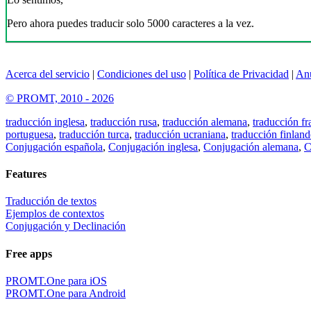
Pero ahora puedes traducir solo 5000 caracteres a la vez.
Acerca del servicio
|
Condiciones del uso
|
Política de Privacidad
|
An
© PROMT, 2010 - 2026
traducción inglesa
,
traducción rusa
,
traducción alemana
,
traducción fr
portuguesa
,
traducción turca
,
traducción ucraniana
,
traducción finland
Conjugación española
,
Conjugación inglesa
,
Conjugación alemana
,
C
Features
Traducción de textos
Ejemplos de contextos
Conjugación y Declinación
Free apps
PROMT.One para iOS
PROMT.One para Android