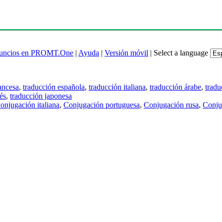
uncios en PROMT.One
|
Ayuda
|
Versión móvil
|
Select a language
ancesa
,
traducción española
,
traducción italiana
,
traducción árabe
,
tradu
és
,
traducción japonesa
onjugación italiana
,
Conjugación portuguesa
,
Conjugación rusa
,
Conju