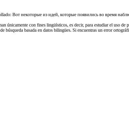
llado:
Вот некоторые из идей, которые появились во время набл
an únicamente con fines lingüísticos, es decir, para estudiar el uso de 
de búsqueda basada en datos bilingües. Si encuentras un error ortográfic