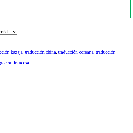
cción kazaja
,
traducción china
,
traducción coreana
,
traducción
gación francesa
.