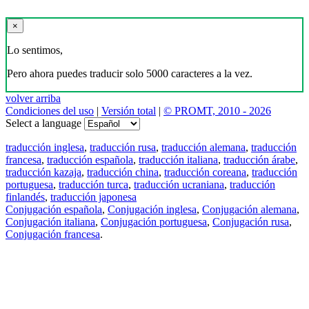
×
Lo sentimos,
Pero ahora puedes traducir solo 5000 caracteres a la vez.
volver arriba
Condiciones del uso
|
Versión total
|
© PROMT, 2010 - 2026
Select a language
traducción inglesa
,
traducción rusa
,
traducción alemana
,
traducción
francesa
,
traducción española
,
traducción italiana
,
traducción árabe
,
traducción kazaja
,
traducción china
,
traducción coreana
,
traducción
portuguesa
,
traducción turca
,
traducción ucraniana
,
traducción
finlandés
,
traducción japonesa
Conjugación española
,
Conjugación inglesa
,
Conjugación alemana
,
Conjugación italiana
,
Conjugación portuguesa
,
Conjugación rusa
,
Conjugación francesa
.
Features
Traducción de textos
Ejemplos de contextos