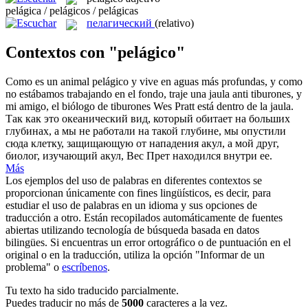
pelágica / pelágicos / pelágicas
пелагический
(relativo)
Contextos con "pelágico"
Como es un animal
pelágico
y vive en aguas más profundas, y como
no estábamos trabajando en el fondo, traje una jaula anti tiburones, y
mi amigo, el biólogo de tiburones Wes Pratt está dentro de la jaula.
Так как это океанический вид, который обитает на больших
глубинах, а мы не работали на такой глубине, мы опустили
сюда клетку, защищающую от нападения акул, а мой друг,
биолог, изучающий акул, Вес Прет находился внутри ее.
Más
Los ejemplos del uso de palabras en diferentes contextos se
proporcionan únicamente con fines lingüísticos, es decir, para
estudiar el uso de palabras en un idioma y sus opciones de
traducción a otro. Están recopilados automáticamente de fuentes
abiertas utilizando tecnología de búsqueda basada en datos
bilingües. Si encuentras un error ortográfico o de puntuación en el
original o en la traducción, utiliza la opción "Informar de un
problema" o
escríbenos
.
Tu texto ha sido traducido parcialmente.
Puedes traducir no más de
5000
caracteres a la vez.