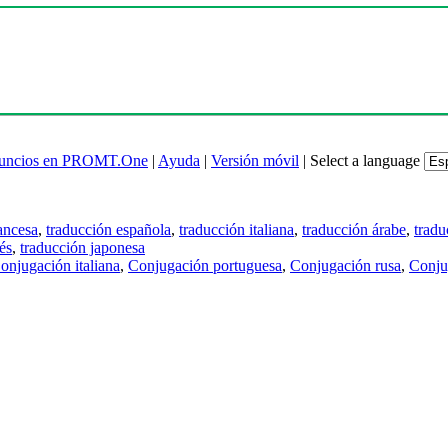
uncios en PROMT.One
|
Ayuda
|
Versión móvil
|
Select a language
ancesa
,
traducción española
,
traducción italiana
,
traducción árabe
,
tradu
és
,
traducción japonesa
onjugación italiana
,
Conjugación portuguesa
,
Conjugación rusa
,
Conju