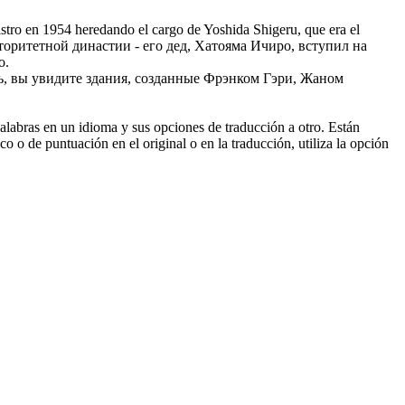
nistro en 1954 heredando el cargo de Yoshida
Shigeru
, que era el
оритетной династии - его дед, Хатояма Ичиро, вступил на
о.
ь, вы увидите здания, созданные Фрэнком Гэри, Жаном
palabras en un idioma y sus opciones de traducción a otro. Están
o o de puntuación en el original o en la traducción, utiliza la opción