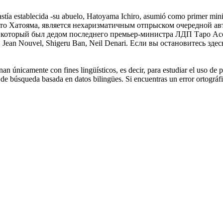
nastía establecida -su abuelo, Hatoyama Ichiro, asumió como primer mi
то Хатояма, является нехаризматичным отпрыском очередной авт
который был дедом последнего премьер-министра ЛДП Таро Ас
y, Jean Nouvel,
Shigeru
Ban, Neil Denari.
Если вы остановитесь здес
an únicamente con fines lingüísticos, es decir, para estudiar el uso de 
de búsqueda basada en datos bilingües. Si encuentras un error ortográfic