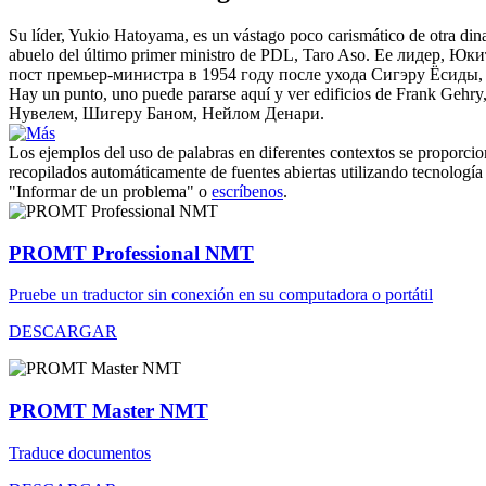
Su líder, Yukio Hatoyama, es un vástago poco carismático de otra di
abuelo del último primer ministro de PDL, Taro Aso.
Ее лидер, Юки
пост премьер-министра в 1954 году после ухода
Сигэру
Ёсиды, 
Hay un punto, uno puede pararse aquí y ver edificios de Frank Gehr
Нувелем, Шигеру Баном, Нейлом Денари.
Los ejemplos del uso de palabras en diferentes contextos se proporcion
recopilados automáticamente de fuentes abiertas utilizando tecnología 
"Informar de un problema" o
escríbenos
.
PROMT Professional NMT
Pruebe un traductor sin conexión en su computadora o portátil
DESCARGAR
PROMT Master NMT
Traduce documentos