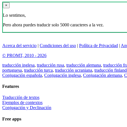
×
Lo sentimos,
Pero ahora puedes traducir solo 5000 caracteres a la vez.
Acerca del servicio
|
Condiciones del uso
|
Política de Privacidad
|
An
© PROMT, 2010 - 2026
traducción inglesa
,
traducción rusa
,
traducción alemana
,
traducción fr
portuguesa
,
traducción turca
,
traducción ucraniana
,
traducción finland
Conjugación española
,
Conjugación inglesa
,
Conjugación alemana
,
C
Features
Traducción de textos
Ejemplos de contextos
Conjugación y Declinación
Free apps