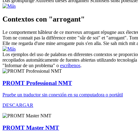
Das großspurige Auftreten dieses
arroganten
Schnösels stößt potenzie
Contextos con "arrogant"
Le comportement hâbleur de ce morveux
arrogant
répugne aux électeu
Tom ne connait pas la différence entre "sûr de soi" et "
arrogant
".
Tom 
Elle me regarda d'une mine
arrogante
puis s'en alla.
Sie sah mich mit
Los ejemplos del uso de palabras en diferentes contextos se proporcion
recopilados automáticamente de fuentes abiertas utilizando tecnología 
"Informar de un problema" o
escríbenos
.
PROMT Professional NMT
Pruebe un traductor sin conexión en su computadora o portátil
DESCARGAR
PROMT Master NMT