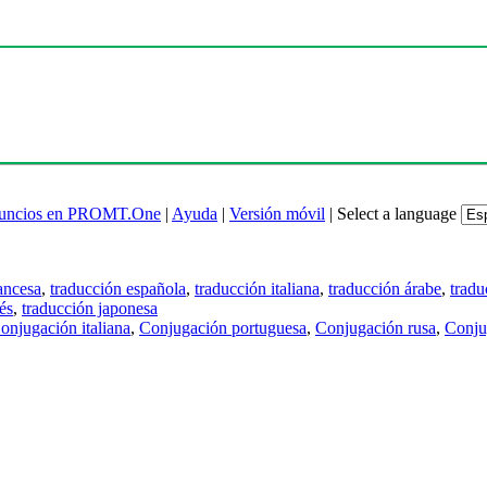
uncios en PROMT.One
|
Ayuda
|
Versión móvil
|
Select a language
ancesa
,
traducción española
,
traducción italiana
,
traducción árabe
,
tradu
és
,
traducción japonesa
onjugación italiana
,
Conjugación portuguesa
,
Conjugación rusa
,
Conju