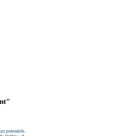
ant"
rs potentiels.