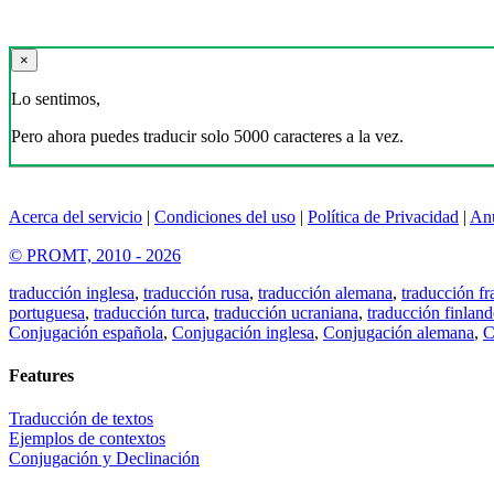
×
Lo sentimos,
Pero ahora puedes traducir solo 5000 caracteres a la vez.
Acerca del servicio
|
Condiciones del uso
|
Política de Privacidad
|
An
© PROMT, 2010 - 2026
traducción inglesa
,
traducción rusa
,
traducción alemana
,
traducción fr
portuguesa
,
traducción turca
,
traducción ucraniana
,
traducción finland
Conjugación española
,
Conjugación inglesa
,
Conjugación alemana
,
C
Features
Traducción de textos
Ejemplos de contextos
Conjugación y Declinación