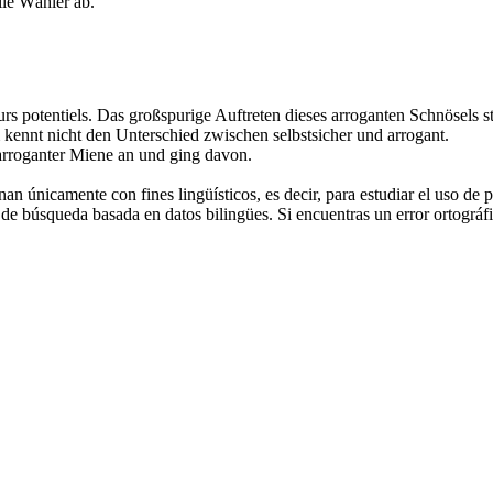
lle Wähler ab.
rs potentiels.
Das großspurige Auftreten dieses
arroganten
Schnösels st
kennt nicht den Unterschied zwischen selbstsicher und
arrogant
.
arroganter
Miene an und ging davon.
an únicamente con fines lingüísticos, es decir, para estudiar el uso de 
de búsqueda basada en datos bilingües. Si encuentras un error ortográfic