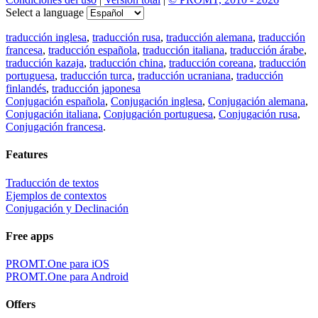
Select a language
traducción inglesa
,
traducción rusa
,
traducción alemana
,
traducción
francesa
,
traducción española
,
traducción italiana
,
traducción árabe
,
traducción kazaja
,
traducción china
,
traducción coreana
,
traducción
portuguesa
,
traducción turca
,
traducción ucraniana
,
traducción
finlandés
,
traducción japonesa
Conjugación española
,
Conjugación inglesa
,
Conjugación alemana
,
Conjugación italiana
,
Conjugación portuguesa
,
Conjugación rusa
,
Conjugación francesa
.
Features
Traducción de textos
Ejemplos de contextos
Conjugación y Declinación
Free apps
PROMT.One para iOS
PROMT.One para Android
Offers