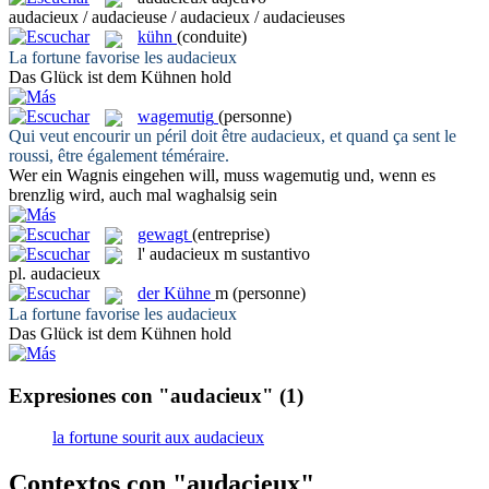
audacieux / audacieuse / audacieux / audacieuses
kühn
(conduite)
La fortune favorise les
audacieux
Das Glück ist dem
Kühnen
hold
wagemutig
(personne)
Qui veut encourir un péril doit être
audacieux
, et quand ça sent le
roussi, être également téméraire.
Wer ein Wagnis eingehen will, muss
wagemutig
und, wenn es
brenzlig wird, auch mal waghalsig sein
gewagt
(entreprise)
l'
audacieux
m
sustantivo
pl.
audacieux
der
Kühne
m
(personne)
La fortune favorise les
audacieux
Das Glück ist dem
Kühnen
hold
Expresiones con "audacieux"
(1)
la fortune sourit aux audacieux
Contextos con "audacieux"