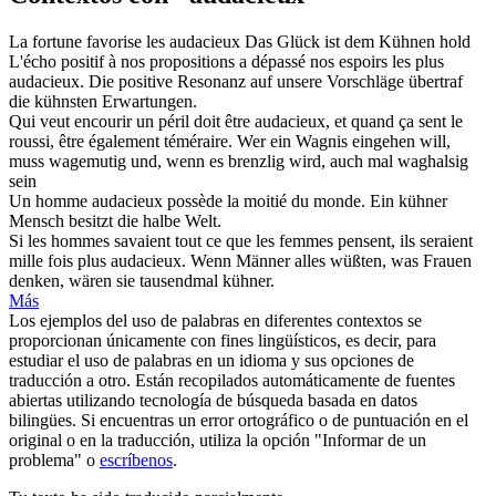
La fortune favorise les
audacieux
Das Glück ist dem
Kühnen
hold
L'écho positif à nos propositions a dépassé nos espoirs les plus
audacieux
.
Die positive Resonanz auf unsere Vorschläge übertraf
die
kühnsten
Erwartungen.
Qui veut encourir un péril doit être
audacieux
, et quand ça sent le
roussi, être également téméraire.
Wer ein Wagnis eingehen will,
muss
wagemutig
und, wenn es brenzlig wird, auch mal waghalsig
sein
Un homme
audacieux
possède la moitié du monde.
Ein
kühner
Mensch besitzt die halbe Welt.
Si les hommes savaient tout ce que les femmes pensent, ils seraient
mille fois plus
audacieux
.
Wenn Männer alles wüßten, was Frauen
denken, wären sie tausendmal
kühner
.
Más
Los ejemplos del uso de palabras en diferentes contextos se
proporcionan únicamente con fines lingüísticos, es decir, para
estudiar el uso de palabras en un idioma y sus opciones de
traducción a otro. Están recopilados automáticamente de fuentes
abiertas utilizando tecnología de búsqueda basada en datos
bilingües. Si encuentras un error ortográfico o de puntuación en el
original o en la traducción, utiliza la opción "Informar de un
problema" o
escríbenos
.