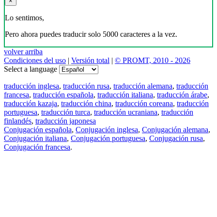
×
Lo sentimos,
Pero ahora puedes traducir solo 5000 caracteres a la vez.
volver arriba
Condiciones del uso
|
Versión total
|
© PROMT, 2010 - 2026
Select a language
traducción inglesa
,
traducción rusa
,
traducción alemana
,
traducción
francesa
,
traducción española
,
traducción italiana
,
traducción árabe
,
traducción kazaja
,
traducción china
,
traducción coreana
,
traducción
portuguesa
,
traducción turca
,
traducción ucraniana
,
traducción
finlandés
,
traducción japonesa
Conjugación española
,
Conjugación inglesa
,
Conjugación alemana
,
Conjugación italiana
,
Conjugación portuguesa
,
Conjugación rusa
,
Conjugación francesa
.
Features
Traducción de textos
Ejemplos de contextos
Conjugación y Declinación