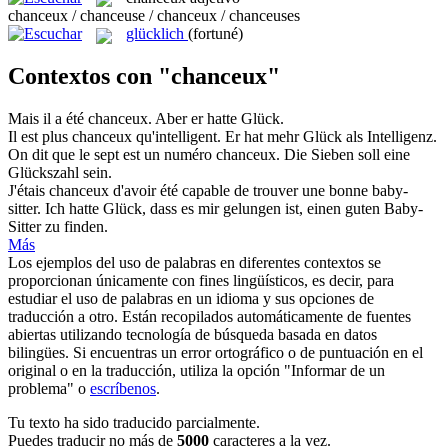
chanceux / chanceuse / chanceux / chanceuses
glücklich
(fortuné)
Contextos con "chanceux"
Mais il a été
chanceux
.
Aber er hatte Glück.
Il est plus
chanceux
qu'intelligent.
Er hat mehr Glück als Intelligenz.
On dit que le sept est un numéro
chanceux
.
Die Sieben soll eine
Glückszahl sein.
J'étais
chanceux
d'avoir été capable de trouver une bonne baby-
sitter.
Ich hatte Glück, dass es mir gelungen ist, einen guten Baby-
Sitter zu finden.
Más
Los ejemplos del uso de palabras en diferentes contextos se
proporcionan únicamente con fines lingüísticos, es decir, para
estudiar el uso de palabras en un idioma y sus opciones de
traducción a otro. Están recopilados automáticamente de fuentes
abiertas utilizando tecnología de búsqueda basada en datos
bilingües. Si encuentras un error ortográfico o de puntuación en el
original o en la traducción, utiliza la opción "Informar de un
problema" o
escríbenos
.
Tu texto ha sido traducido parcialmente.
Puedes traducir no más de
5000
caracteres a la vez.