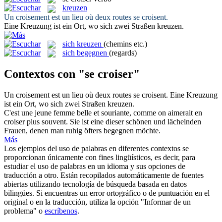
kreuzen
Un croisement est un lieu où deux routes
se croisent
.
Eine Kreuzung ist ein Ort, wo sich zwei Straßen
kreuzen
.
sich kreuzen
(chemins etc.)
sich begegnen
(regards)
Contextos con "se croiser"
Un croisement est un lieu où deux routes
se croisent
.
Eine Kreuzung
ist ein Ort, wo sich zwei Straßen
kreuzen
.
C'est une jeune femme belle et souriante, comme on aimerait en
croiser
plus souvent.
Sie ist eine dieser schönen und lächelnden
Frauen, denen man ruhig öfters begegnen möchte.
Más
Los ejemplos del uso de palabras en diferentes contextos se
proporcionan únicamente con fines lingüísticos, es decir, para
estudiar el uso de palabras en un idioma y sus opciones de
traducción a otro. Están recopilados automáticamente de fuentes
abiertas utilizando tecnología de búsqueda basada en datos
bilingües. Si encuentras un error ortográfico o de puntuación en el
original o en la traducción, utiliza la opción "Informar de un
problema" o
escríbenos
.