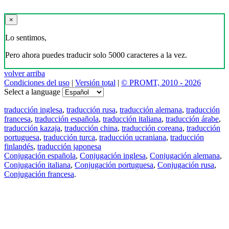
×
Lo sentimos,
Pero ahora puedes traducir solo 5000 caracteres a la vez.
volver arriba
Condiciones del uso
|
Versión total
|
© PROMT, 2010 - 2026
Select a language
traducción inglesa
,
traducción rusa
,
traducción alemana
,
traducción
francesa
,
traducción española
,
traducción italiana
,
traducción árabe
,
traducción kazaja
,
traducción china
,
traducción coreana
,
traducción
portuguesa
,
traducción turca
,
traducción ucraniana
,
traducción
finlandés
,
traducción japonesa
Conjugación española
,
Conjugación inglesa
,
Conjugación alemana
,
Conjugación italiana
,
Conjugación portuguesa
,
Conjugación rusa
,
Conjugación francesa
.
Features
Traducción de textos
Ejemplos de contextos