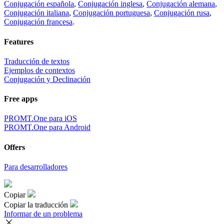
Conjugación española
,
Conjugación inglesa
,
Conjugación alemana
,
Conjugación italiana
,
Conjugación portuguesa
,
Conjugación rusa
,
Conjugación francesa
.
Features
Traducción de textos
Ejemplos de contextos
Conjugación y Declinación
Free apps
PROMT.One para iOS
PROMT.One para Android
Offers
Para desarrolladores
Copiar
Copiar la traducción
Informar de un problema