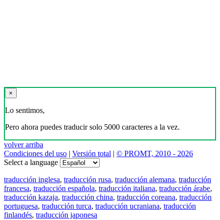
×
Lo sentimos,
Pero ahora puedes traducir solo 5000 caracteres a la vez.
volver arriba
Condiciones del uso
|
Versión total
|
© PROMT, 2010 - 2026
Select a language
traducción inglesa
,
traducción rusa
,
traducción alemana
,
traducción
francesa
,
traducción española
,
traducción italiana
,
traducción árabe
,
traducción kazaja
,
traducción china
,
traducción coreana
,
traducción
portuguesa
,
traducción turca
,
traducción ucraniana
,
traducción
finlandés
,
traducción japonesa