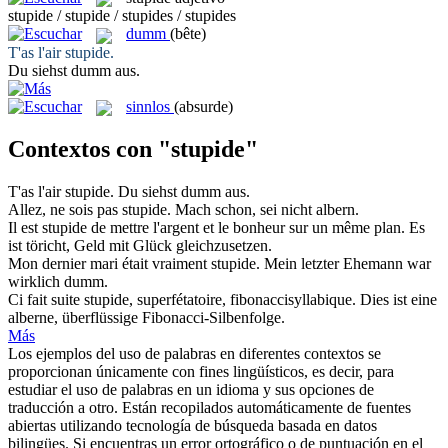
stupide / stupide / stupides / stupides
dumm
(bête)
T'as l'air
stupide
.
Du siehst
dumm
aus.
sinnlos
(absurde)
Contextos con "stupide"
T'as l'air
stupide
.
Du siehst
dumm
aus.
Allez, ne sois pas
stupide
.
Mach schon, sei nicht
albern
.
Il est
stupide
de mettre l'argent et le bonheur sur un même plan.
Es
ist
töricht
, Geld mit Glück gleichzusetzen.
Mon dernier mari était vraiment
stupide
.
Mein letzter Ehemann war
wirklich
dumm
.
Ci fait suite
stupide
, superfétatoire, fibonaccisyllabique.
Dies ist eine
alberne
, überflüssige Fibonacci-Silbenfolge.
Más
Los ejemplos del uso de palabras en diferentes contextos se
proporcionan únicamente con fines lingüísticos, es decir, para
estudiar el uso de palabras en un idioma y sus opciones de
traducción a otro. Están recopilados automáticamente de fuentes
abiertas utilizando tecnología de búsqueda basada en datos
bilingües. Si encuentras un error ortográfico o de puntuación en el