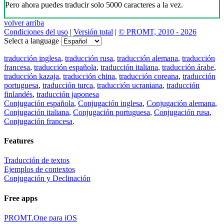
Pero ahora puedes traducir solo 5000 caracteres a la vez.
volver arriba
Condiciones del uso
|
Versión total
|
© PROMT, 2010 - 2026
Select a language
traducción inglesa
,
traducción rusa
,
traducción alemana
,
traducción
francesa
,
traducción española
,
traducción italiana
,
traducción árabe
,
traducción kazaja
,
traducción china
,
traducción coreana
,
traducción
portuguesa
,
traducción turca
,
traducción ucraniana
,
traducción
finlandés
,
traducción japonesa
Conjugación española
,
Conjugación inglesa
,
Conjugación alemana
,
Conjugación italiana
,
Conjugación portuguesa
,
Conjugación rusa
,
Conjugación francesa
.
Features
Traducción de textos
Ejemplos de contextos
Conjugación y Declinación
Free apps
PROMT.One para iOS