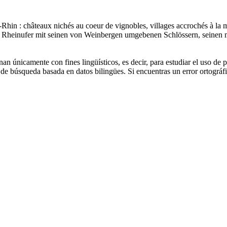
e-Rhin : châteaux nichés au coeur de
vignobles
, villages accrochés à la 
e Rheinufer mit seinen von
Weinbergen
umgebenen Schlössern, seinen m
an únicamente con fines lingüísticos, es decir, para estudiar el uso de 
de búsqueda basada en datos bilingües. Si encuentras un error ortográfic