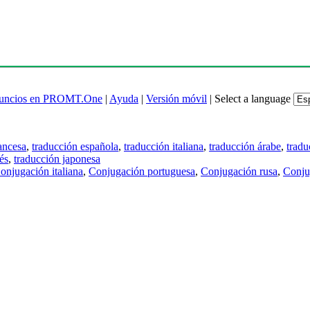
uncios en PROMT.One
|
Ayuda
|
Versión móvil
|
Select a language
ancesa
,
traducción española
,
traducción italiana
,
traducción árabe
,
tradu
és
,
traducción japonesa
onjugación italiana
,
Conjugación portuguesa
,
Conjugación rusa
,
Conju