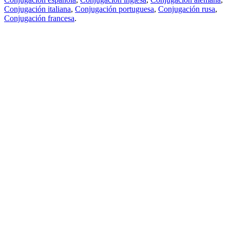
Conjugación italiana
,
Conjugación portuguesa
,
Conjugación rusa
,
Conjugación francesa
.
Features
Traducción de textos
Ejemplos de contextos
Conjugación y Declinación
Free apps
PROMT.One para iOS
PROMT.One para Android
Offers
Para desarrolladores
Copiar
Copiar la traducción
Informar de un problema