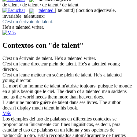
de talent / de talent / de talent / de talent
talented
[ˈtæləntɪd]
(locution adjectivale,
invariable, talentueux)
C'est un écrivain
de talent
.
He's a
talented
writer.
Contextos con "de talent"
C'est un écrivain
de talent
.
He's a
talented
writer.
C'est un jeune directeur plein
de talent
.
He's a
talented
young
director.
C'est un jeune metteur en scène plein
de talent
.
He's a
talented
young director.
La mort d'un homme
de talent
m'attriste toujours, puisque le monde
en a plus besoin que le ciel.
The death of a
talented
man saddens
me, as the world needs them more than heaven does.
L'auteur ne montre guère
de talent
dans ses livres.
The author
doesn't display much talent in his book.
Más
Los ejemplos del uso de palabras en diferentes contextos se
proporcionan únicamente con fines lingüísticos, es decir, para
estudiar el uso de palabras en un idioma y sus opciones de
traducción a otro. Están recopilados automáticamente de fuentes