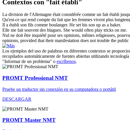
Contextos con "fait établi"
La division de l'Allemagne était considérée comme un
fait établi
jusqu
Qu'est-ce qui rend compte du
fait
que les femmes vivent plus longtem
Il a
établi
son fils comme boulanger.
He set his son up as a baker.
Elle me
fait
souvent des blagues.
She would often play tricks on me.
Nul ne doit être inquiété pour ses opinions, mêmes religieuses, pourvu
opinions, provided that their manifestation does not trouble the public
Los ejemplos del uso de palabras en diferentes contextos se proporcion
recopilados automáticamente de fuentes abiertas utilizando tecnología 
"Informar de un problema" o
escríbenos
.
PROMT Professional NMT
Pruebe un traductor sin conexión en su computadora o portátil
DESCARGAR
PROMT Master NMT