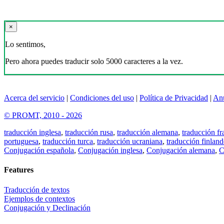
×
Lo sentimos,
Pero ahora puedes traducir solo 5000 caracteres a la vez.
Acerca del servicio
|
Condiciones del uso
|
Política de Privacidad
|
An
© PROMT, 2010 - 2026
traducción inglesa
,
traducción rusa
,
traducción alemana
,
traducción fr
portuguesa
,
traducción turca
,
traducción ucraniana
,
traducción finland
Conjugación española
,
Conjugación inglesa
,
Conjugación alemana
,
C
Features
Traducción de textos
Ejemplos de contextos
Conjugación y Declinación