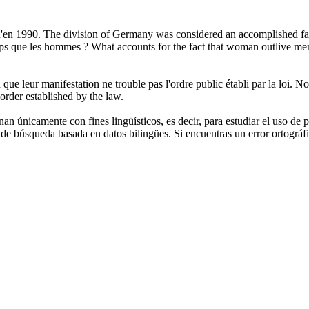
'en 1990.
The division of Germany was considered an accomplished fac
ps que les hommes ?
What accounts for the
fact
that woman outlive me
 que leur manifestation ne trouble pas l'ordre public
établi
par la loi.
No 
 order
established
by the law.
an únicamente con fines lingüísticos, es decir, para estudiar el uso de 
de búsqueda basada en datos bilingües. Si encuentras un error ortográfic