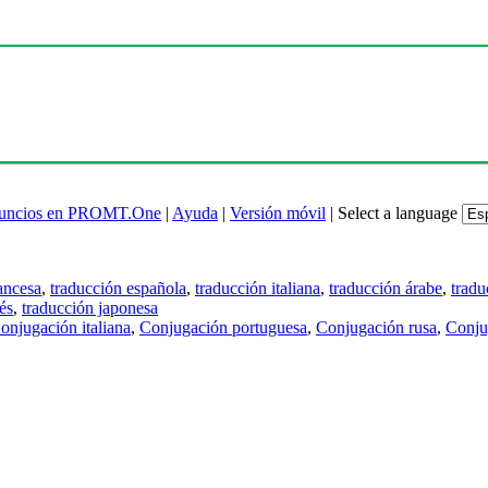
uncios en PROMT.One
|
Ayuda
|
Versión móvil
|
Select a language
ancesa
,
traducción española
,
traducción italiana
,
traducción árabe
,
tradu
és
,
traducción japonesa
onjugación italiana
,
Conjugación portuguesa
,
Conjugación rusa
,
Conju