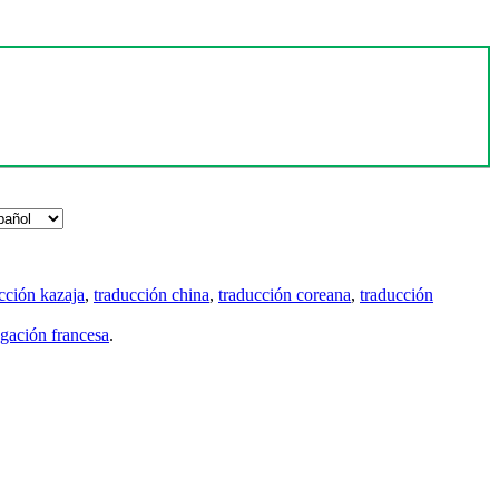
cción kazaja
,
traducción china
,
traducción coreana
,
traducción
gación francesa
.