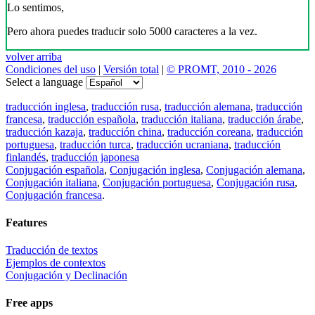
Lo sentimos,
Pero ahora puedes traducir solo 5000 caracteres a la vez.
volver arriba
Condiciones del uso
|
Versión total
|
© PROMT, 2010 - 2026
Select a language
traducción inglesa
,
traducción rusa
,
traducción alemana
,
traducción
francesa
,
traducción española
,
traducción italiana
,
traducción árabe
,
traducción kazaja
,
traducción china
,
traducción coreana
,
traducción
portuguesa
,
traducción turca
,
traducción ucraniana
,
traducción
finlandés
,
traducción japonesa
Conjugación española
,
Conjugación inglesa
,
Conjugación alemana
,
Conjugación italiana
,
Conjugación portuguesa
,
Conjugación rusa
,
Conjugación francesa
.
Features
Traducción de textos
Ejemplos de contextos
Conjugación y Declinación
Free apps