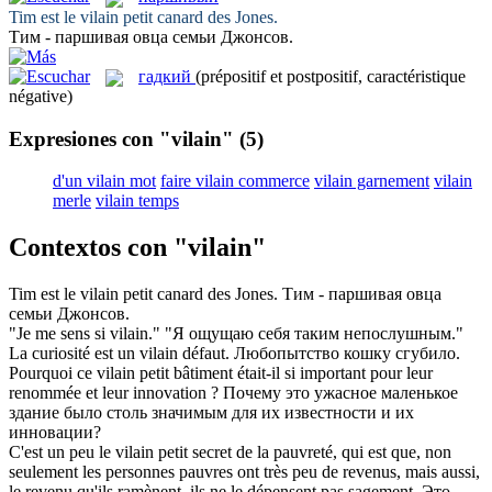
Tim est le
vilain
petit canard des Jones.
Тим -
паршивая
овца семьи Джонсов.
гадкий
(prépositif et postpositif, caractéristique
négative)
Expresiones con "vilain"
(5)
d'un vilain mot
faire vilain commerce
vilain garnement
vilain
merle
vilain temps
Contextos con "vilain"
Tim est le
vilain
petit canard des Jones.
Тим -
паршивая
овца
семьи Джонсов.
"Je me sens si
vilain
."
"Я ощущаю себя таким непослушным."
La curiosité est un
vilain
défaut.
Любопытство кошку сгубило.
Pourquoi ce
vilain
petit bâtiment était-il si important pour leur
renommée et leur innovation ?
Почему это ужасное маленькое
здание было столь значимым для их известности и их
инновации?
C'est un peu le
vilain
petit secret de la pauvreté, qui est que, non
seulement les personnes pauvres ont très peu de revenus, mais aussi,
le revenu qu'ils ramènent, ils ne le dépensent pas sagement.
Это