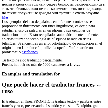
некий маленький грязный секрет бедности, заключающийся в
том, что бедные люди не только имеют очень низкие доходы,
но также полученные доходы они тратят не очень разумно.
Más
Los ejemplos del uso de palabras en diferentes contextos se
proporcionan únicamente con fines lingüísticos, es decir, para
estudiar el uso de palabras en un idioma y sus opciones de
traducción a otro. Están recopilados automáticamente de fuentes
abiertas utilizando tecnología de búsqueda basada en datos
bilingües. Si encuentras un error ortográfico o de puntuación en el
original o en la traducción, utiliza la opción "Informar de un
problema" o
escríbenos
.
Tu texto ha sido traducido parcialmente.
Puedes traducir no más de
5000
caracteres a la vez.
Examples and translation for
Qué puede hacer el traductor francés ↔
ruso
El traductor en línea PROMT.One traduce textos y palabras entre
francés y ruso, preservando el sentido y el estilo. Es rápido, gratuito