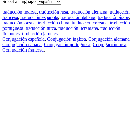
Select a language
traducción inglesa
,
traducción rusa
,
traducción alemana
,
traducción
francesa
,
traducción española
,
traducción italiana
,
traducción árabe
,
traducción kazaja
,
traducción china
,
traducción coreana
,
traducción
portuguesa
,
traducción turca
,
traducción ucraniana
,
traducción
finlandés
,
traducción japonesa
Conjugación española
,
Conjugación inglesa
,
Conjugación alemana
,
Conjugación italiana
,
Conjugación portuguesa
,
Conjugación rusa
,
Conjugación francesa
.
Features
Traducción de textos
Ejemplos de contextos
Conjugación y Declinación
Free apps
PROMT.One para iOS
PROMT.One para Android
Offers