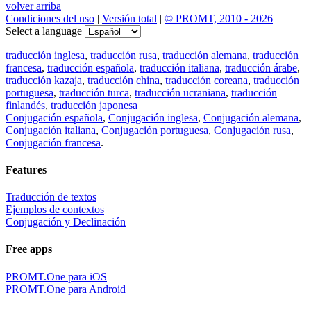
volver arriba
Condiciones del uso
|
Versión total
|
© PROMT, 2010 - 2026
Select a language
traducción inglesa
,
traducción rusa
,
traducción alemana
,
traducción
francesa
,
traducción española
,
traducción italiana
,
traducción árabe
,
traducción kazaja
,
traducción china
,
traducción coreana
,
traducción
portuguesa
,
traducción turca
,
traducción ucraniana
,
traducción
finlandés
,
traducción japonesa
Conjugación española
,
Conjugación inglesa
,
Conjugación alemana
,
Conjugación italiana
,
Conjugación portuguesa
,
Conjugación rusa
,
Conjugación francesa
.
Features
Traducción de textos
Ejemplos de contextos
Conjugación y Declinación
Free apps
PROMT.One para iOS
PROMT.One para Android