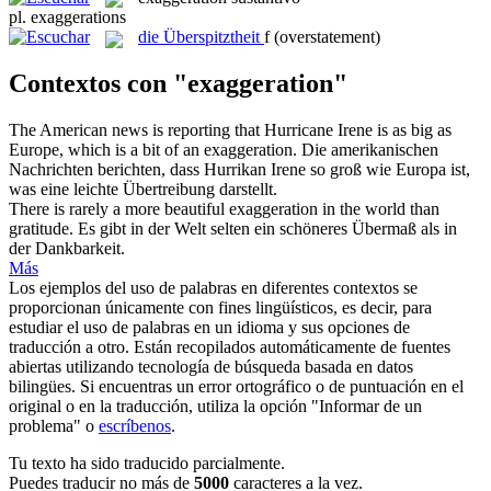
pl.
exaggerations
die
Überspitztheit
f
(overstatement)
Contextos con "exaggeration"
The American news is reporting that Hurricane Irene is as big as
Europe, which is a bit of an
exaggeration
.
Die amerikanischen
Nachrichten berichten, dass Hurrikan Irene so groß wie Europa ist,
was eine leichte
Übertreibung
darstellt.
There is rarely a more beautiful
exaggeration
in the world than
gratitude.
Es gibt in der Welt selten ein schöneres Übermaß als in
der Dankbarkeit.
Más
Los ejemplos del uso de palabras en diferentes contextos se
proporcionan únicamente con fines lingüísticos, es decir, para
estudiar el uso de palabras en un idioma y sus opciones de
traducción a otro. Están recopilados automáticamente de fuentes
abiertas utilizando tecnología de búsqueda basada en datos
bilingües. Si encuentras un error ortográfico o de puntuación en el
original o en la traducción, utiliza la opción "Informar de un
problema" o
escríbenos
.
Tu texto ha sido traducido parcialmente.
Puedes traducir no más de
5000
caracteres a la vez.