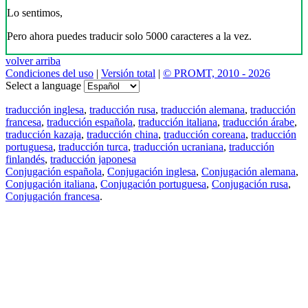
Lo sentimos,
Pero ahora puedes traducir solo 5000 caracteres a la vez.
volver arriba
Condiciones del uso
|
Versión total
|
© PROMT, 2010 - 2026
Select a language
traducción inglesa
,
traducción rusa
,
traducción alemana
,
traducción
francesa
,
traducción española
,
traducción italiana
,
traducción árabe
,
traducción kazaja
,
traducción china
,
traducción coreana
,
traducción
portuguesa
,
traducción turca
,
traducción ucraniana
,
traducción
finlandés
,
traducción japonesa
Conjugación española
,
Conjugación inglesa
,
Conjugación alemana
,
Conjugación italiana
,
Conjugación portuguesa
,
Conjugación rusa
,
Conjugación francesa
.
Features
Traducción de textos
Ejemplos de contextos
Conjugación y Declinación
Free apps