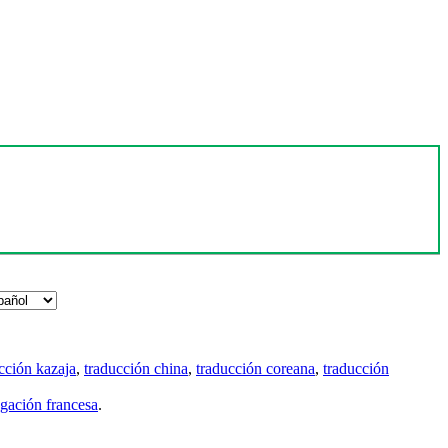
cción kazaja
,
traducción china
,
traducción coreana
,
traducción
gación francesa
.