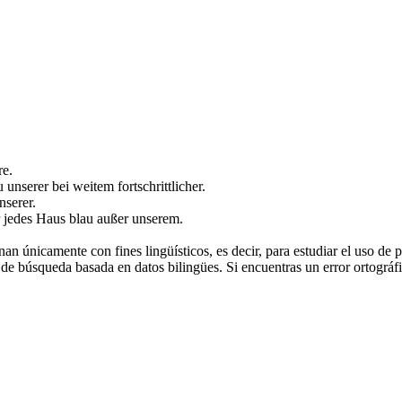
re
.
zu
unserer
bei weitem fortschrittlicher.
nserer
.
r jedes Haus blau außer
unserem
.
an únicamente con fines lingüísticos, es decir, para estudiar el uso de 
de búsqueda basada en datos bilingües. Si encuentras un error ortográfic