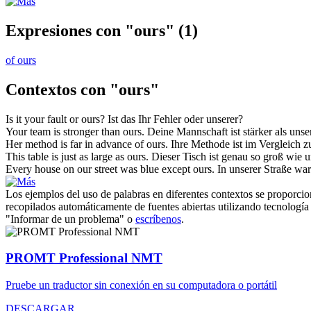
Expresiones con "ours"
(1)
of ours
Contextos con "ours"
Is it your fault or
ours
?
Ist das Ihr Fehler oder
unserer
?
Your team is stronger than
ours
.
Deine Mannschaft ist stärker als
unse
Her method is far in advance of
ours
.
Ihre Methode ist im Vergleich 
This table is just as large as
ours
.
Dieser Tisch ist genau so groß wie
u
Every house on our street was blue except
ours
.
In unserer Straße wa
Los ejemplos del uso de palabras en diferentes contextos se proporcion
recopilados automáticamente de fuentes abiertas utilizando tecnología 
"Informar de un problema" o
escríbenos
.
PROMT Professional NMT
Pruebe un traductor sin conexión en su computadora o portátil
DESCARGAR