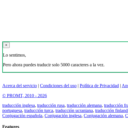
×
Lo sentimos,
Pero ahora puedes traducir solo 5000 caracteres a la vez.
Acerca del servicio
|
Condiciones del uso
|
Política de Privacidad
|
An
© PROMT, 2010 - 2026
traducción inglesa
,
traducción rusa
,
traducción alemana
,
traducción fr
portuguesa
,
traducción turca
,
traducción ucraniana
,
traducción finland
Conjugación española
,
Conjugación inglesa
,
Conjugación alemana
,
C
Features