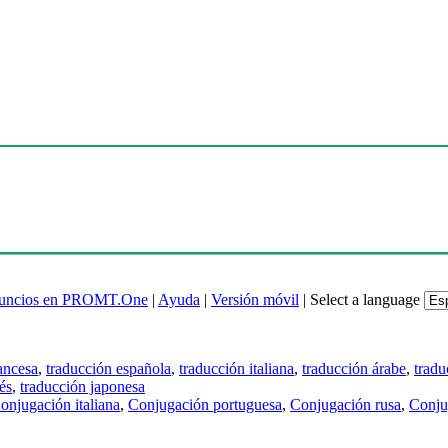
uncios en PROMT.One
|
Ayuda
|
Versión móvil
|
Select a language
ancesa
,
traducción española
,
traducción italiana
,
traducción árabe
,
tradu
és
,
traducción japonesa
onjugación italiana
,
Conjugación portuguesa
,
Conjugación rusa
,
Conju