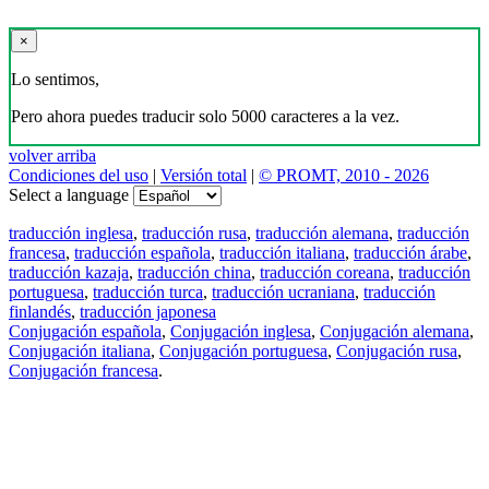
×
Lo sentimos,
Pero ahora puedes traducir solo 5000 caracteres a la vez.
volver arriba
Condiciones del uso
|
Versión total
|
© PROMT, 2010 - 2026
Select a language
traducción inglesa
,
traducción rusa
,
traducción alemana
,
traducción
francesa
,
traducción española
,
traducción italiana
,
traducción árabe
,
traducción kazaja
,
traducción china
,
traducción coreana
,
traducción
portuguesa
,
traducción turca
,
traducción ucraniana
,
traducción
finlandés
,
traducción japonesa
Conjugación española
,
Conjugación inglesa
,
Conjugación alemana
,
Conjugación italiana
,
Conjugación portuguesa
,
Conjugación rusa
,
Conjugación francesa
.
Features
Traducción de textos
Ejemplos de contextos