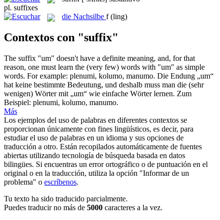
pl.
suffixes
die
Nachsilbe
f
(ling)
Contextos con "suffix"
The
suffix
"um" doesn't have a definite meaning, and, for that
reason, one must learn the (very few) words with "um" as simple
words. For example: plenumi, kolumo, manumo.
Die Endung „um“
hat keine bestimmte Bedeutung, und deshalb muss man die (sehr
wenigen) Wörter mit „um“ wie einfache Wörter lernen. Zum
Beispiel: plenumi, kolumo, manumo.
Más
Los ejemplos del uso de palabras en diferentes contextos se
proporcionan únicamente con fines lingüísticos, es decir, para
estudiar el uso de palabras en un idioma y sus opciones de
traducción a otro. Están recopilados automáticamente de fuentes
abiertas utilizando tecnología de búsqueda basada en datos
bilingües. Si encuentras un error ortográfico o de puntuación en el
original o en la traducción, utiliza la opción "Informar de un
problema" o
escríbenos
.
Tu texto ha sido traducido parcialmente.
Puedes traducir no más de
5000
caracteres a la vez.