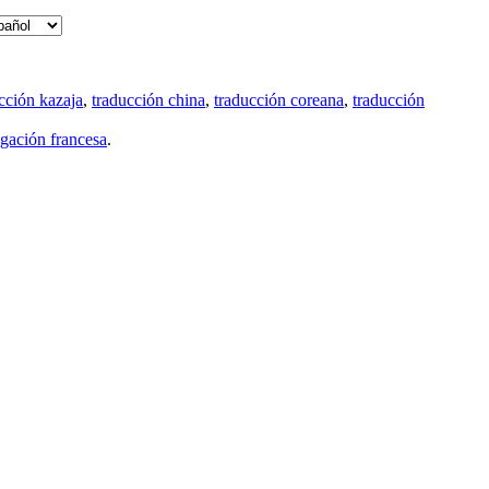
cción kazaja
,
traducción china
,
traducción coreana
,
traducción
gación francesa
.