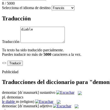
8
/
5000
Selecciona el idioma de destino
Traducción
Traducción
Tu texto ha sido traducido parcialmente.
Puedes traducir no más de
5000
caracteres a la vez.
<>
Publicidad
Traducciones del diccionario para "demon
demoniac
[dɪˈməunɪæk]
sustantivo
pl.
demoniacs
le
diable
m
(religion)
demoniac
[dɪˈməunɪæk]
adjetivo