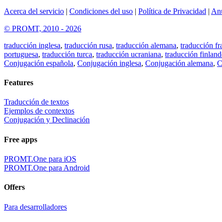
Acerca del servicio
|
Condiciones del uso
|
Política de Privacidad
|
An
© PROMT, 2010 - 2026
traducción inglesa
,
traducción rusa
,
traducción alemana
,
traducción fr
portuguesa
,
traducción turca
,
traducción ucraniana
,
traducción finland
Conjugación española
,
Conjugación inglesa
,
Conjugación alemana
,
C
Features
Traducción de textos
Ejemplos de contextos
Conjugación y Declinación
Free apps
PROMT.One para iOS
PROMT.One para Android
Offers
Para desarrolladores