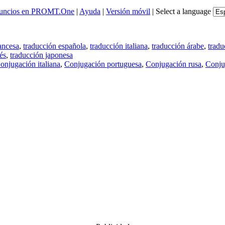
uncios en PROMT.One
|
Ayuda
|
Versión móvil
|
Select a language
ancesa
,
traducción española
,
traducción italiana
,
traducción árabe
,
tradu
és
,
traducción japonesa
onjugación italiana
,
Conjugación portuguesa
,
Conjugación rusa
,
Conju