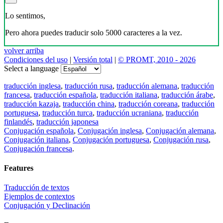
Lo sentimos,
Pero ahora puedes traducir solo 5000 caracteres a la vez.
volver arriba
Condiciones del uso
|
Versión total
|
© PROMT, 2010 - 2026
Select a language
traducción inglesa
,
traducción rusa
,
traducción alemana
,
traducción
francesa
,
traducción española
,
traducción italiana
,
traducción árabe
,
traducción kazaja
,
traducción china
,
traducción coreana
,
traducción
portuguesa
,
traducción turca
,
traducción ucraniana
,
traducción
finlandés
,
traducción japonesa
Conjugación española
,
Conjugación inglesa
,
Conjugación alemana
,
Conjugación italiana
,
Conjugación portuguesa
,
Conjugación rusa
,
Conjugación francesa
.
Features
Traducción de textos
Ejemplos de contextos
Conjugación y Declinación