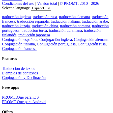
Condiciones del uso
|
Versión total
|
© PROMT, 2010 - 2026
Select a language
traducción inglesa
,
traducción rusa
,
traducción alemana
,
traducción
francesa
,
traducción española
,
traducción italiana
,
traducción árabe
,
traducción kazaja
,
traducción china
,
traducción coreana
,
traducción
portuguesa
,
traducción turca
,
traducción ucraniana
,
traducción
finlandés
,
traducción japonesa
Conjugación española
,
Conjugación inglesa
,
Conjugación alemana
,
Conjugación italiana
,
Conjugación portuguesa
,
Conjugación rusa
,
Conjugación francesa
.
Features
Traducción de textos
Ejemplos de contextos
Conjugación y Declinación
Free apps
PROMT.One para iOS
PROMT.One para Android
Offers