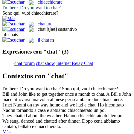
chiacchierare
I'm here. Do you want to
chat
?
Sono qui, vuoi
chiacchierare
?
chattare
chat
[tʃæt]
sustantivo
pl.
chats
il
chat
m
Expresiones con "chat"
(3)
chat forum
chat show
Internet Relay Chat
Contextos con "chat"
I'm here. Do you want to
chat
?
Sono qui, vuoi
chiacchierare
?
Bill and John like to get together once a month to
chat
.
A Bill e John
piace ritrovarsi una volta al mese per scambiare due
chiacchiere
.
I met Naomi on my way home and we had a
chat
.
Ho incontrato
Naomi tornando a casa e abbiamo
chiacchierato
un po'.
They
chatted
about the weather.
Hanno
chiacchierato
del tempo
We sang, danced and
chatted
after dinner.
Dopo cena abbiamo
cantato, ballato e
chiacchierato
.
Más