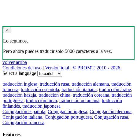
×
Lo sentimos,
Pero ahora puedes traducir solo 5000 caracteres a la vez.
volver arriba
Condiciones del uso
|
Versión total
|
© PROMT, 2010 - 2026
Select a language
traducción inglesa
,
traducción rusa
,
traducción alemana
,
traducción
francesa
,
traducción española
,
traducción italiana
,
traducción árabe
,
traducción kazaja
,
traducción china
,
traducción coreana
,
traducción
portuguesa
,
traducción turca
,
traducción ucraniana
,
traducción
finlandés
,
traducción japonesa
Conjugación española
,
Conjugación inglesa
,
Conjugación alemana
,
Conjugación italiana
,
Conjugación portuguesa
,
Conjugación rusa
,
Conjugación francesa
.
Features