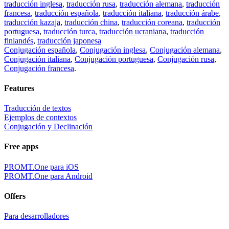
traducción inglesa
,
traducción rusa
,
traducción alemana
,
traducción
francesa
,
traducción española
,
traducción italiana
,
traducción árabe
,
traducción kazaja
,
traducción china
,
traducción coreana
,
traducción
portuguesa
,
traducción turca
,
traducción ucraniana
,
traducción
finlandés
,
traducción japonesa
Conjugación española
,
Conjugación inglesa
,
Conjugación alemana
,
Conjugación italiana
,
Conjugación portuguesa
,
Conjugación rusa
,
Conjugación francesa
.
Features
Traducción de textos
Ejemplos de contextos
Conjugación y Declinación
Free apps
PROMT.One para iOS
PROMT.One para Android
Offers
Para desarrolladores