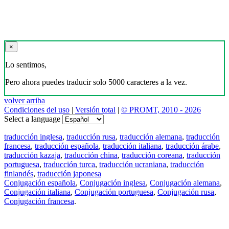
×
Lo sentimos,
Pero ahora puedes traducir solo 5000 caracteres a la vez.
volver arriba
Condiciones del uso
|
Versión total
|
© PROMT, 2010 - 2026
Select a language
traducción inglesa
,
traducción rusa
,
traducción alemana
,
traducción
francesa
,
traducción española
,
traducción italiana
,
traducción árabe
,
traducción kazaja
,
traducción china
,
traducción coreana
,
traducción
portuguesa
,
traducción turca
,
traducción ucraniana
,
traducción
finlandés
,
traducción japonesa
Conjugación española
,
Conjugación inglesa
,
Conjugación alemana
,
Conjugación italiana
,
Conjugación portuguesa
,
Conjugación rusa
,
Conjugación francesa
.
Features