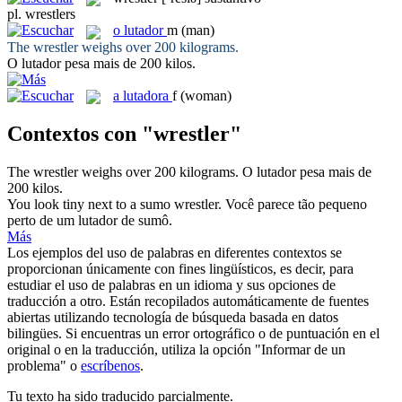
pl.
wrestlers
o
lutador
m
(man)
The
wrestler
weighs over 200 kilograms.
O
lutador
pesa mais de 200 kilos.
a
lutadora
f
(woman)
Contextos con "wrestler"
The
wrestler
weighs over 200 kilograms.
O
lutador
pesa mais de
200 kilos.
You look tiny next to a sumo
wrestler
.
Você parece tão pequeno
perto de um
lutador
de sumô.
Más
Los ejemplos del uso de palabras en diferentes contextos se
proporcionan únicamente con fines lingüísticos, es decir, para
estudiar el uso de palabras en un idioma y sus opciones de
traducción a otro. Están recopilados automáticamente de fuentes
abiertas utilizando tecnología de búsqueda basada en datos
bilingües. Si encuentras un error ortográfico o de puntuación en el
original o en la traducción, utiliza la opción "Informar de un
problema" o
escríbenos
.
Tu texto ha sido traducido parcialmente.