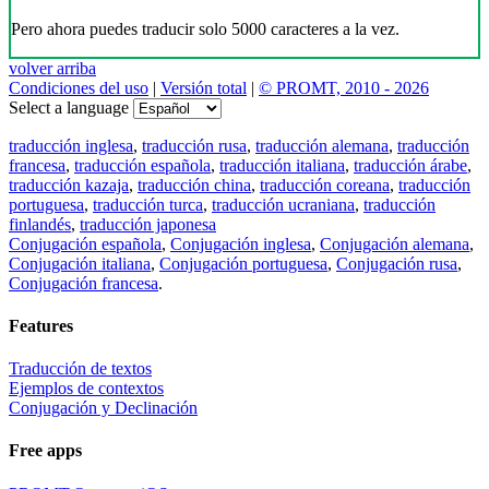
Pero ahora puedes traducir solo 5000 caracteres a la vez.
volver arriba
Condiciones del uso
|
Versión total
|
© PROMT, 2010 - 2026
Select a language
traducción inglesa
,
traducción rusa
,
traducción alemana
,
traducción
francesa
,
traducción española
,
traducción italiana
,
traducción árabe
,
traducción kazaja
,
traducción china
,
traducción coreana
,
traducción
portuguesa
,
traducción turca
,
traducción ucraniana
,
traducción
finlandés
,
traducción japonesa
Conjugación española
,
Conjugación inglesa
,
Conjugación alemana
,
Conjugación italiana
,
Conjugación portuguesa
,
Conjugación rusa
,
Conjugación francesa
.
Features
Traducción de textos
Ejemplos de contextos
Conjugación y Declinación
Free apps