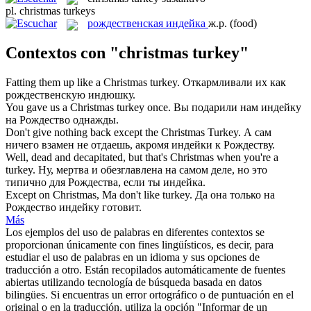
pl.
christmas turkeys
рождественская индейка
ж.р.
(food)
Contextos con "christmas turkey"
Fatting them up like a
Christmas turkey
.
Откармливали их как
рождественскую индюшку.
You gave us a
Christmas turkey
once.
Вы подарили нам индейку
на Рождество однажды.
Don't give nothing back except the
Christmas Turkey
.
А сам
ничего взамен не отдаешь, акромя индейки к Рождеству.
Well, dead and decapitated, but that's
Christmas
when you're a
turkey
.
Ну, мертва и обезглавлена на самом деле, но это
типично для
Рождества
, если ты
индейка
.
Except on
Christmas
, Ma don't like
turkey
.
Да она только на
Рождество
индейку
готовит.
Más
Los ejemplos del uso de palabras en diferentes contextos se
proporcionan únicamente con fines lingüísticos, es decir, para
estudiar el uso de palabras en un idioma y sus opciones de
traducción a otro. Están recopilados automáticamente de fuentes
abiertas utilizando tecnología de búsqueda basada en datos
bilingües. Si encuentras un error ortográfico o de puntuación en el
original o en la traducción, utiliza la opción "Informar de un