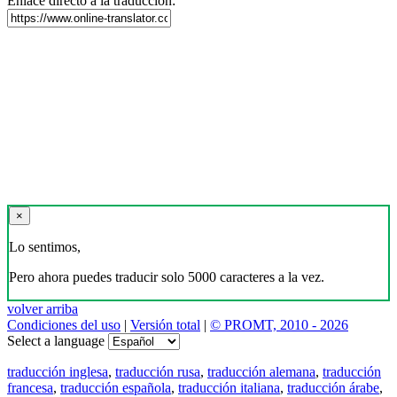
Enlace directo a la traducción:
×
Lo sentimos,
Pero ahora puedes traducir solo 5000 caracteres a la vez.
volver arriba
Condiciones del uso
|
Versión total
|
© PROMT, 2010 - 2026
Select a language
traducción inglesa
,
traducción rusa
,
traducción alemana
,
traducción
francesa
,
traducción española
,
traducción italiana
,
traducción árabe
,