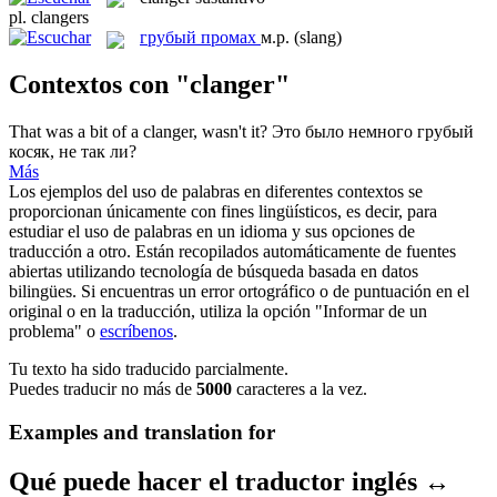
pl.
clangers
грубый промах
м.р.
(slang)
Contextos con "clanger"
That was a bit of a
clanger
, wasn't it?
Это было немного грубый
косяк, не так ли?
Más
Los ejemplos del uso de palabras en diferentes contextos se
proporcionan únicamente con fines lingüísticos, es decir, para
estudiar el uso de palabras en un idioma y sus opciones de
traducción a otro. Están recopilados automáticamente de fuentes
abiertas utilizando tecnología de búsqueda basada en datos
bilingües. Si encuentras un error ortográfico o de puntuación en el
original o en la traducción, utiliza la opción "Informar de un
problema" o
escríbenos
.
Tu texto ha sido traducido parcialmente.
Puedes traducir no más de
5000
caracteres a la vez.
Examples and translation for
Qué puede hacer el traductor inglés ↔