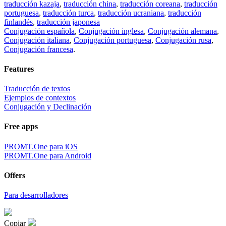
traducción kazaja
,
traducción china
,
traducción coreana
,
traducción
portuguesa
,
traducción turca
,
traducción ucraniana
,
traducción
finlandés
,
traducción japonesa
Conjugación española
,
Conjugación inglesa
,
Conjugación alemana
,
Conjugación italiana
,
Conjugación portuguesa
,
Conjugación rusa
,
Conjugación francesa
.
Features
Traducción de textos
Ejemplos de contextos
Conjugación y Declinación
Free apps
PROMT.One para iOS
PROMT.One para Android
Offers
Para desarrolladores
Copiar