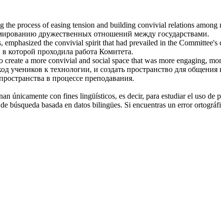
g the process of easing tension and building
convivial
relations among 
рмированию дружественных отношений между государствами.
s, emphasized the
convivial
spirit that had prevailed in the Committee's 
 в которой проходила работа Комитета.
o create a more
convivial
and social space that was more engaging, more a
д учеников к технологии, и создать пространство для общения
пространства в процессе преподавания.
an únicamente con fines lingüísticos, es decir, para estudiar el uso de 
de búsqueda basada en datos bilingües. Si encuentras un error ortográfic