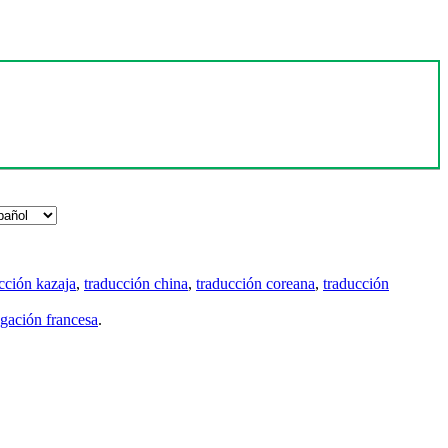
cción kazaja
,
traducción china
,
traducción coreana
,
traducción
gación francesa
.