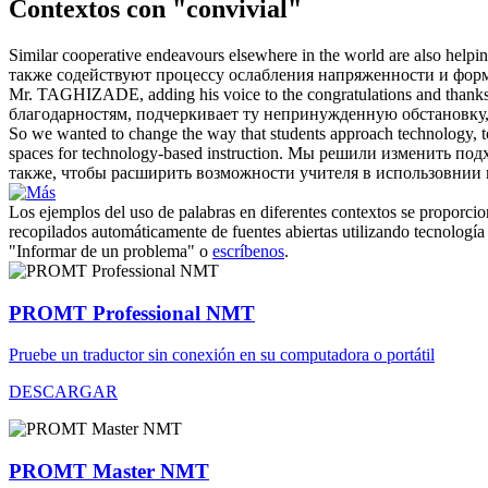
Contextos con "convivial"
Similar cooperative endeavours elsewhere in the world are also helpin
также содействуют процессу ослабления напряженности и фо
Mr. TAGHIZADE, adding his voice to the congratulations and thank
благодарностям, подчеркивает ту непринужденную обстановку,
So we wanted to change the way that students approach technology, t
spaces for technology-based instruction.
Мы решили изменить подхо
также, чтобы расширить возможности учителя в использовнии 
Los ejemplos del uso de palabras en diferentes contextos se proporcion
recopilados automáticamente de fuentes abiertas utilizando tecnología 
"Informar de un problema" o
escríbenos
.
PROMT Professional NMT
Pruebe un traductor sin conexión en su computadora o portátil
DESCARGAR
PROMT Master NMT