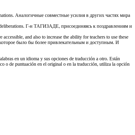
nations.
Аналогичные совместные усилия в других частях мира
deliberations.
Г-н ТАГИЗАДЕ, присоединяясь к поздравлениям и
ccessible, and also to increase the ability for teachers to use these
 которое было бы более привлекательным и доступным. И
palabras en un idioma y sus opciones de traducción a otro. Están
o o de puntuación en el original o en la traducción, utiliza la opción