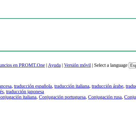
uncios en PROMT.One
|
Ayuda
|
Versión móvil
|
Select a language
ancesa
,
traducción española
,
traducción italiana
,
traducción árabe
,
tradu
és
,
traducción japonesa
onjugación italiana
,
Conjugación portuguesa
,
Conjugación rusa
,
Conju