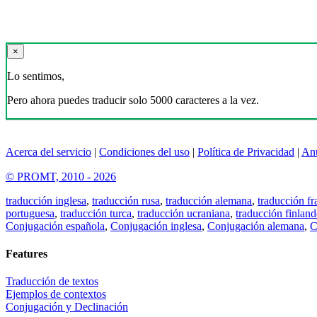
×
Lo sentimos,
Pero ahora puedes traducir solo 5000 caracteres a la vez.
Acerca del servicio
|
Condiciones del uso
|
Política de Privacidad
|
An
© PROMT, 2010 - 2026
traducción inglesa
,
traducción rusa
,
traducción alemana
,
traducción fr
portuguesa
,
traducción turca
,
traducción ucraniana
,
traducción finland
Conjugación española
,
Conjugación inglesa
,
Conjugación alemana
,
C
Features
Traducción de textos
Ejemplos de contextos
Conjugación y Declinación