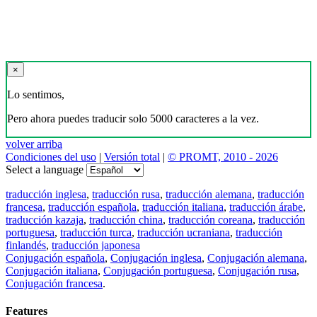
×
Lo sentimos,
Pero ahora puedes traducir solo 5000 caracteres a la vez.
volver arriba
Condiciones del uso
|
Versión total
|
© PROMT, 2010 - 2026
Select a language
traducción inglesa
,
traducción rusa
,
traducción alemana
,
traducción
francesa
,
traducción española
,
traducción italiana
,
traducción árabe
,
traducción kazaja
,
traducción china
,
traducción coreana
,
traducción
portuguesa
,
traducción turca
,
traducción ucraniana
,
traducción
finlandés
,
traducción japonesa
Conjugación española
,
Conjugación inglesa
,
Conjugación alemana
,
Conjugación italiana
,
Conjugación portuguesa
,
Conjugación rusa
,
Conjugación francesa
.
Features