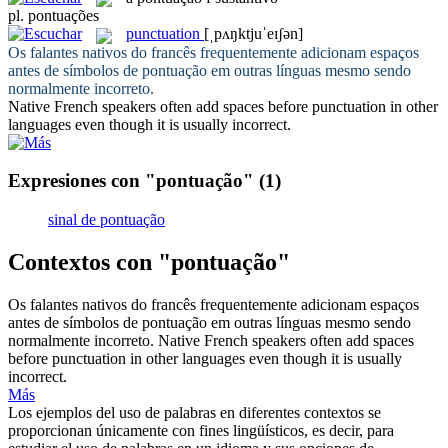
pl.
pontuações
punctuation
[ˌpʌŋktjuˈeɪʃən]
Os falantes nativos do francês frequentemente adicionam espaços
antes de símbolos de
pontuação
em outras línguas mesmo sendo
normalmente incorreto.
Native French speakers often add spaces before
punctuation
in other
languages even though it is usually incorrect.
Expresiones con "pontuação"
(1)
sinal de pontuação
Contextos con "pontuação"
Os falantes nativos do francês frequentemente adicionam espaços
antes de símbolos de
pontuação
em outras línguas mesmo sendo
normalmente incorreto.
Native French speakers often add spaces
before
punctuation
in other languages even though it is usually
incorrect.
Más
Los ejemplos del uso de palabras en diferentes contextos se
proporcionan únicamente con fines lingüísticos, es decir, para