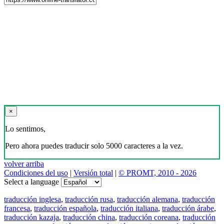
×
Lo sentimos,
Pero ahora puedes traducir solo 5000 caracteres a la vez.
volver arriba
Condiciones del uso
|
Versión total
|
© PROMT, 2010 - 2026
Select a language
traducción inglesa
,
traducción rusa
,
traducción alemana
,
traducción
francesa
,
traducción española
,
traducción italiana
,
traducción árabe
,
traducción kazaja
,
traducción china
,
traducción coreana
,
traducción