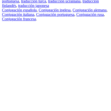
portuguesa
,
traducción turca
,
traducción ucraniana
,
traducción
finlandés
,
traducción japonesa
Conjugación española
,
Conjugación inglesa
,
Conjugación alemana
,
Conjugación italiana
,
Conjugación portuguesa
,
Conjugación rusa
,
Conjugación francesa
.
Features
Traducción de textos
Ejemplos de contextos
Conjugación y Declinación
Free apps
PROMT.One para iOS
PROMT.One para Android
Offers
Para desarrolladores
Copiar
Copiar la traducción