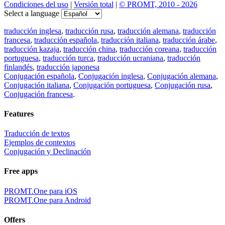
Condiciones del uso
|
Versión total
|
© PROMT, 2010 - 2026
Select a language
traducción inglesa
,
traducción rusa
,
traducción alemana
,
traducción
francesa
,
traducción española
,
traducción italiana
,
traducción árabe
,
traducción kazaja
,
traducción china
,
traducción coreana
,
traducción
portuguesa
,
traducción turca
,
traducción ucraniana
,
traducción
finlandés
,
traducción japonesa
Conjugación española
,
Conjugación inglesa
,
Conjugación alemana
,
Conjugación italiana
,
Conjugación portuguesa
,
Conjugación rusa
,
Conjugación francesa
.
Features
Traducción de textos
Ejemplos de contextos
Conjugación y Declinación
Free apps
PROMT.One para iOS
PROMT.One para Android
Offers