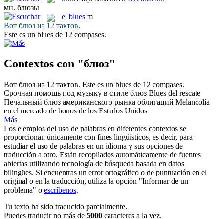
мн.
блюзы
el
blues
m
Вот
блюз
из 12 тактов.
Este es un
blues
de 12 compases.
Contextos con "блюз"
Вот
блюз
из 12 тактов.
Este es un
blues
de 12 compases.
Срочная помощь под музыку в стиле
блюз
Blues
del rescate
Печальный
блюз
американского рынка облигаций
Melancolía
en el mercado de bonos de los Estados Unidos
Más
Los ejemplos del uso de palabras en diferentes contextos se
proporcionan únicamente con fines lingüísticos, es decir, para
estudiar el uso de palabras en un idioma y sus opciones de
traducción a otro. Están recopilados automáticamente de fuentes
abiertas utilizando tecnología de búsqueda basada en datos
bilingües. Si encuentras un error ortográfico o de puntuación en el
original o en la traducción, utiliza la opción "Informar de un
problema" o
escríbenos
.
Tu texto ha sido traducido parcialmente.
Puedes traducir no más de
5000
caracteres a la vez.