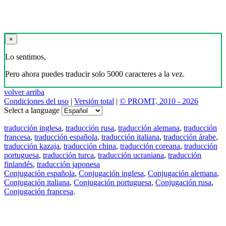
×
Lo sentimos,
Pero ahora puedes traducir solo 5000 caracteres a la vez.
volver arriba
Condiciones del uso
|
Versión total
|
© PROMT, 2010 - 2026
Select a language
traducción inglesa
,
traducción rusa
,
traducción alemana
,
traducción
francesa
,
traducción española
,
traducción italiana
,
traducción árabe
,
traducción kazaja
,
traducción china
,
traducción coreana
,
traducción
portuguesa
,
traducción turca
,
traducción ucraniana
,
traducción
finlandés
,
traducción japonesa
Conjugación española
,
Conjugación inglesa
,
Conjugación alemana
,
Conjugación italiana
,
Conjugación portuguesa
,
Conjugación rusa
,
Conjugación francesa
.
Features