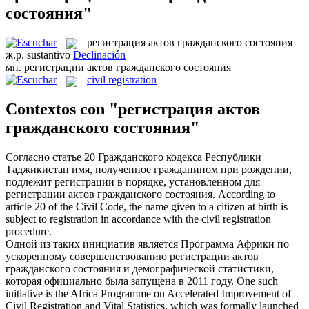
состояния"
регистрация актов гражданского состояния
ж.р.
sustantivo
Declinación
мн.
регистрации актов гражданского состояния
civil registration
Contextos con "регистрация актов
гражданского состояния"
Согласно статье 20 Гражданского кодекса Республики
Таджикистан имя, полученное гражданином при рождении,
подлежит регистрации в порядке, установленном для
регистрации актов гражданского состояния
.
According to
article 20 of the Civil Code, the name given to a citizen at birth is
subject to registration in accordance with the
civil registration
procedure.
Одной из таких инициатив является Программа Африки по
ускоренному совершенствованию
регистрации актов
гражданского состояния
и демографической статистики,
которая официально была запущена в 2011 году.
One such
initiative is the Africa Programme on Accelerated Improvement of
Civil Registration
and Vital Statistics, which was formally launched