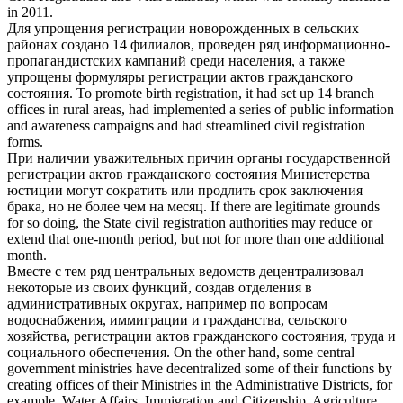
in 2011.
Для упрощения регистрации новорожденных в сельских
районах создано 14 филиалов, проведен ряд информационно-
пропагандистских кампаний среди населения, а также
упрощены формуляры
регистрации актов гражданского
состояния
.
To promote birth registration, it had set up 14 branch
offices in rural areas, had implemented a series of public information
and awareness campaigns and had streamlined
civil registration
forms.
При наличии уважительных причин органы государственной
регистрации актов гражданского состояния
Министерства
юстиции могут сократить или продлить срок заключения
брака, но не более чем на месяц.
If there are legitimate grounds
for so doing, the State
civil registration
authorities may reduce or
extend that one-month period, but not for more than one additional
month.
Вместе с тем ряд центральных ведомств децентрализовал
некоторые из своих функций, создав отделения в
административных округах, например по вопросам
водоснабжения, иммиграции и гражданства, сельского
хозяйства,
регистрации актов гражданского состояния
, труда и
социального обеспечения.
On the other hand, some central
government ministries have decentralized some of their functions by
creating offices of their Ministries in the Administrative Districts, for
example, Water Affairs, Immigration and Citizenship, Agriculture,