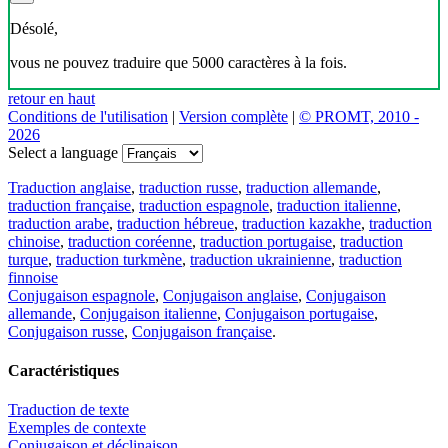
Désolé,
vous ne pouvez traduire que 5000 caractères à la fois.
retour en haut
Conditions de l'utilisation
|
Version complète
|
© PROMT, 2010 -
2026
Select a language
Traduction anglaise
,
traduction russe
,
traduction allemande
,
traduction française
,
traduction espagnole
,
traduction italienne
,
traduction arabe
,
traduction hébreue
,
traduction kazakhe
,
traduction
chinoise
,
traduction coréenne
,
traduction portugaise
,
traduction
turque
,
traduction turkmène
,
traduction ukrainienne
,
traduction
finnoise
Conjugaison espagnole
,
Conjugaison anglaise
,
Conjugaison
allemande
,
Conjugaison italienne
,
Conjugaison portugaise
,
Conjugaison russe
,
Conjugaison française
.
Caractéristiques
Traduction de texte
Exemples de contexte
Conjugaison et déclinaison