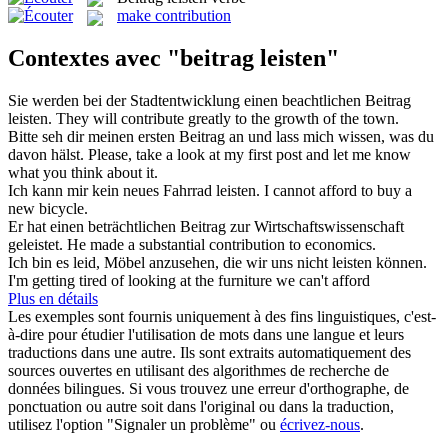
make contribution
Contextes avec "beitrag leisten"
Sie werden bei der Stadtentwicklung einen beachtlichen
Beitrag
leisten
.
They will contribute greatly to the growth of the town.
Bitte seh dir meinen ersten
Beitrag
an und lass mich wissen, was du
davon hälst.
Please, take a look at my first post and let me know
what you think about it.
Ich kann mir kein neues Fahrrad
leisten
.
I cannot
afford
to buy a
new bicycle.
Er hat einen beträchtlichen
Beitrag
zur Wirtschaftswissenschaft
geleistet.
He made a substantial
contribution
to economics.
Ich bin es leid, Möbel anzusehen, die wir uns nicht
leisten
können.
I'm getting tired of looking at the furniture we can't
afford
Plus en détails
Les exemples sont fournis uniquement à des fins linguistiques, c'est-
à-dire pour étudier l'utilisation de mots dans une langue et leurs
traductions dans une autre. Ils sont extraits automatiquement des
sources ouvertes en utilisant des algorithmes de recherche de
données bilingues. Si vous trouvez une erreur d'orthographe, de
ponctuation ou autre soit dans l'original ou dans la traduction,
utilisez l'option "Signaler un problème" ou
écrivez-nous
.