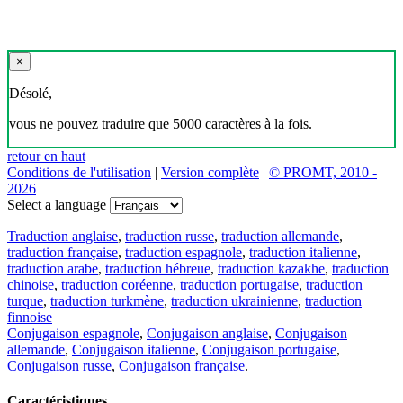
×
Désolé,
vous ne pouvez traduire que 5000 caractères à la fois.
retour en haut
Conditions de l'utilisation
|
Version complète
|
© PROMT, 2010 -
2026
Select a language
Traduction anglaise
,
traduction russe
,
traduction allemande
,
traduction française
,
traduction espagnole
,
traduction italienne
,
traduction arabe
,
traduction hébreue
,
traduction kazakhe
,
traduction
chinoise
,
traduction coréenne
,
traduction portugaise
,
traduction
turque
,
traduction turkmène
,
traduction ukrainienne
,
traduction
finnoise
Conjugaison espagnole
,
Conjugaison anglaise
,
Conjugaison
allemande
,
Conjugaison italienne
,
Conjugaison portugaise
,
Conjugaison russe
,
Conjugaison française
.
Caractéristiques