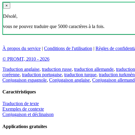
×
Désolé,
vous ne pouvez traduire que 5000 caractères à la fois.
À propos du service
|
Conditions de l'utilisation
|
Règles de confidentia
© PROMT, 2010 - 2026
Traduction anglaise
,
traduction russe
,
traduction allemande
,
traduction
coréenne
,
traduction portugaise
,
traduction turque
,
traduction turkmèn
Conjugaison espagnole
,
Conjugaison anglaise
,
Conjugaison allemand
Caractéristiques
Traduction de texte
Exemples de contexte
Conjugaison et déclinaison
Applications gratuites