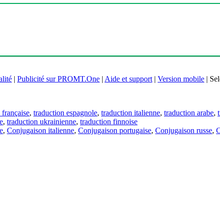
lité
|
Publicité sur PROMT.One
|
Aide et support
|
Version mobile
|
Sel
 française
,
traduction espagnole
,
traduction italienne
,
traduction arabe
,
e
,
traduction ukrainienne
,
traduction finnoise
e
,
Conjugaison italienne
,
Conjugaison portugaise
,
Conjugaison russe
,
C