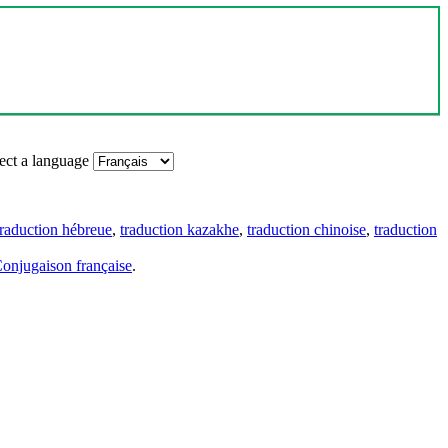
ect a language
traduction hébreue
,
traduction kazakhe
,
traduction chinoise
,
traduction
onjugaison française
.