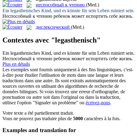
неспособный к чтению
(Med.)
Ein
legasthenisches
Kind, und es könnte für sein Leben ruiniert sein.
Неспособный к чтению
ребенок может испортить себе жизнь.
дислексический
(Med.)
Contextes avec "legasthenisch"
Ein
legasthenisches
Kind, und es könnte für sein Leben ruiniert sein.
Неспособный к чтению
ребенок может испортить себе жизнь.
Plus en détails
Les exemples sont fournis uniquement à des fins linguistiques, c'est-
à-dire pour étudier l'utilisation de mots dans une langue et leurs
traductions dans une autre. Ils sont extraits automatiquement des
sources ouvertes en utilisant des algorithmes de recherche de
données bilingues. Si vous trouvez une erreur d'orthographe, de
ponctuation ou autre soit dans l'original ou dans la traduction,
utilisez l'option "Signaler un problème" ou
écrivez-nous
.
Votre texte a été partiellement traduit.
Vous ne pouvez pas traduire plus de
5000
caractères à la fois.
Examples and translation for