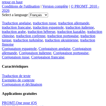
retour en haut
Conditions de l'utilisation
|
Version complète
|
© PROMT, 2010 -
2026
Select a language
Traduction anglaise
,
traduction russe
,
traduction allemande
,
traduction française
,
traduction espagnole
,
traduction italienne
,
traduction arabe
,
traduction hébreue
,
traduction kazakhe
,
traduction
chinoise
,
traduction coréenne
,
traduction portugaise
,
traduction
turque
,
traduction turkmène
,
traduction ukrainienne
,
traduction
finnoise
Conjugaison espagnole
,
Conjugaison anglaise
,
Conjugaison
allemande
,
Conjugaison italienne
,
Conjugaison portugaise
,
Conjugaison russe
,
Conjugaison française
.
Caractéristiques
Traduction de texte
Exemples de contexte
Conjugaison et déclinaison
Applications gratuites
PROMT.One pour iOS