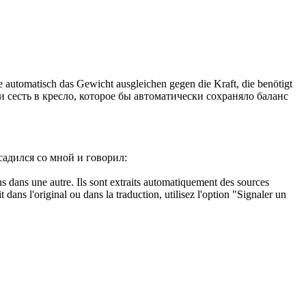
 automatisch das Gewicht ausgleichen gegen die Kraft, die benötigt
ли
сесть
в кресло, которое бы автоматически сохраняло баланс
садился
со мной и говорил:
ons dans une autre. Ils sont extraits automatiquement des sources
dans l'original ou dans la traduction, utilisez l'option "Signaler un