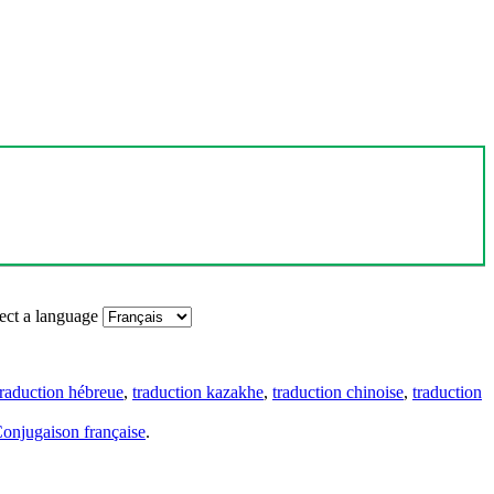
ect a language
traduction hébreue
,
traduction kazakhe
,
traduction chinoise
,
traduction
onjugaison française
.