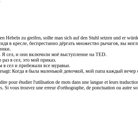
.
 Hebeln zu greifen, sollte man sich auf den Stuhl setzen und er würde
сидя в кресле, беспрестанно дёргать множество рычагов, вы мог
инки.
.
Я
сел
, и они включили моё выступление на TED.
о раз я
сел
, это мой приказ.
м я
сел
и прибежали все муравьи.
esagt:
Когда я была маленькой девочкой, мой папа каждый вечер
dire pour étudier l'utilisation de mots dans une langue et leurs traducti
. Si vous trouvez une erreur d'orthographe, de ponctuation ou autre soit 