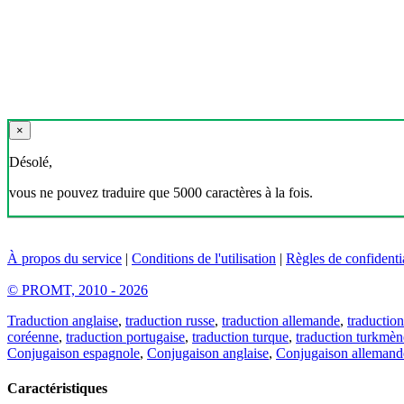
×
Désolé,
vous ne pouvez traduire que 5000 caractères à la fois.
À propos du service
|
Conditions de l'utilisation
|
Règles de confidentia
© PROMT, 2010 - 2026
Traduction anglaise
,
traduction russe
,
traduction allemande
,
traduction
coréenne
,
traduction portugaise
,
traduction turque
,
traduction turkmèn
Conjugaison espagnole
,
Conjugaison anglaise
,
Conjugaison allemand
Caractéristiques