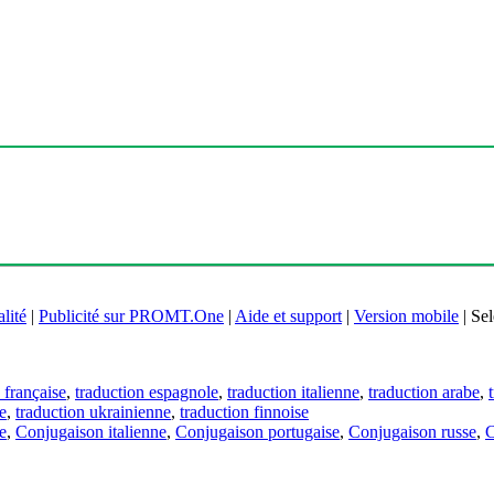
lité
|
Publicité sur PROMT.One
|
Aide et support
|
Version mobile
|
Sel
 française
,
traduction espagnole
,
traduction italienne
,
traduction arabe
,
e
,
traduction ukrainienne
,
traduction finnoise
e
,
Conjugaison italienne
,
Conjugaison portugaise
,
Conjugaison russe
,
C