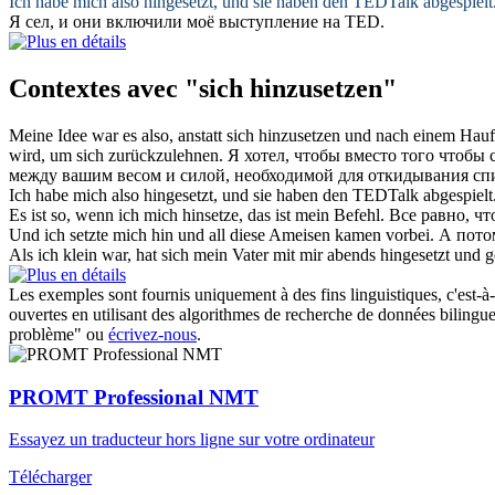
Ich habe mich also
hingesetzt
, und sie haben den TEDTalk abgespielt
Я
сел
, и они включили моё выступление на TED.
Contextes avec "sich hinzusetzen"
Meine Idee war es also, anstatt
sich hinzusetzen
und nach einem Haufen
wird, um sich zurückzulehnen.
Я хотел, чтобы вместо того чтобы 
между вашим весом и силой, необходимой для откидывания сп
Ich habe mich also
hingesetzt
, und sie haben den TEDTalk abgespielt
Es ist so, wenn ich
mich hinsetze
, das ist mein Befehl.
Все равно, чт
Und ich
setzte mich hin
und all diese Ameisen kamen vorbei.
А пото
Als ich klein war, hat sich mein Vater mit mir abends
hingesetzt
und g
Les exemples sont fournis uniquement à des fins linguistiques, c'est-à-
ouvertes en utilisant des algorithmes de recherche de données bilingues
problème" ou
écrivez-nous
.
PROMT Professional NMT
Essayez un traducteur hors ligne sur votre ordinateur
Télécharger