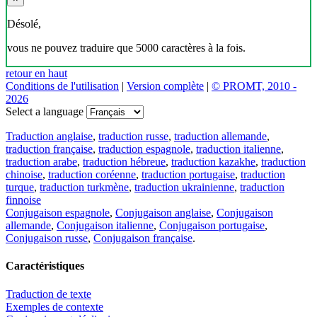
Désolé,
vous ne pouvez traduire que 5000 caractères à la fois.
retour en haut
Conditions de l'utilisation
|
Version complète
|
© PROMT, 2010 -
2026
Select a language
Traduction anglaise
,
traduction russe
,
traduction allemande
,
traduction française
,
traduction espagnole
,
traduction italienne
,
traduction arabe
,
traduction hébreue
,
traduction kazakhe
,
traduction
chinoise
,
traduction coréenne
,
traduction portugaise
,
traduction
turque
,
traduction turkmène
,
traduction ukrainienne
,
traduction
finnoise
Conjugaison espagnole
,
Conjugaison anglaise
,
Conjugaison
allemande
,
Conjugaison italienne
,
Conjugaison portugaise
,
Conjugaison russe
,
Conjugaison française
.
Caractéristiques
Traduction de texte
Exemples de contexte