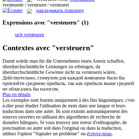
versteuerte / versteuert / versteuert
накладывать пошлину
Expressions avec "versteuern"
(1)
sich versteuern
Contextes avec "versteuern"
Damit würde man für die Unternehmen einen Anreiz schaffen,
überdurchschnittliche Leistungen zu erbringen, da
überdurchschnittliche Gewinne nicht zu
versteuern
wären.
Действительно, стимулом для каждой компании было бы
превзойти среднюю прибыль, так как прибыль выше средней
не облагалась бы налогом.
Plus en détails
Les exemples sont fournis uniquement à des fins linguistiques, c'est-
à-dire pour étudier l'utilisation de mots dans une langue et leurs
traductions dans une autre. Ils sont extraits automatiquement des
sources ouvertes en utilisant des algorithmes de recherche de
données bilingues. Si vous trouvez une erreur d'orthographe, de
ponctuation ou autre soit dans l'original ou dans la traduction,
utilisez l'option "Signaler un problème" ou
écrivez-nous
.