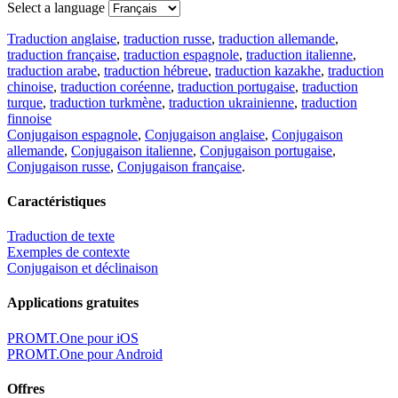
Select a language
Traduction anglaise
,
traduction russe
,
traduction allemande
,
traduction française
,
traduction espagnole
,
traduction italienne
,
traduction arabe
,
traduction hébreue
,
traduction kazakhe
,
traduction
chinoise
,
traduction coréenne
,
traduction portugaise
,
traduction
turque
,
traduction turkmène
,
traduction ukrainienne
,
traduction
finnoise
Conjugaison espagnole
,
Conjugaison anglaise
,
Conjugaison
allemande
,
Conjugaison italienne
,
Conjugaison portugaise
,
Conjugaison russe
,
Conjugaison française
.
Caractéristiques
Traduction de texte
Exemples de contexte
Conjugaison et déclinaison
Applications gratuites
PROMT.One pour iOS
PROMT.One pour Android
Offres