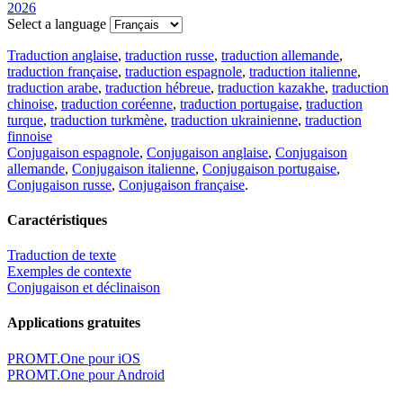
2026
Select a language
Traduction anglaise
,
traduction russe
,
traduction allemande
,
traduction française
,
traduction espagnole
,
traduction italienne
,
traduction arabe
,
traduction hébreue
,
traduction kazakhe
,
traduction
chinoise
,
traduction coréenne
,
traduction portugaise
,
traduction
turque
,
traduction turkmène
,
traduction ukrainienne
,
traduction
finnoise
Conjugaison espagnole
,
Conjugaison anglaise
,
Conjugaison
allemande
,
Conjugaison italienne
,
Conjugaison portugaise
,
Conjugaison russe
,
Conjugaison française
.
Caractéristiques
Traduction de texte
Exemples de contexte
Conjugaison et déclinaison
Applications gratuites
PROMT.One pour iOS
PROMT.One pour Android