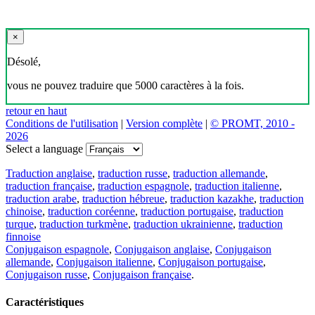
×
Désolé,
vous ne pouvez traduire que 5000 caractères à la fois.
retour en haut
Conditions de l'utilisation
|
Version complète
|
© PROMT, 2010 -
2026
Select a language
Traduction anglaise
,
traduction russe
,
traduction allemande
,
traduction française
,
traduction espagnole
,
traduction italienne
,
traduction arabe
,
traduction hébreue
,
traduction kazakhe
,
traduction
chinoise
,
traduction coréenne
,
traduction portugaise
,
traduction
turque
,
traduction turkmène
,
traduction ukrainienne
,
traduction
finnoise
Conjugaison espagnole
,
Conjugaison anglaise
,
Conjugaison
allemande
,
Conjugaison italienne
,
Conjugaison portugaise
,
Conjugaison russe
,
Conjugaison française
.
Caractéristiques