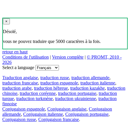
×
Désolé,
vous ne pouvez traduire que 5000 caractères à la fois.
retour en haut
Conditions de l'utilisation
|
Version complète
|
© PROMT, 2010 -
2026
Select a language
Traduction anglaise
,
traduction russe
,
traduction allemande
,
traduction française
,
traduction espagnole
,
traduction italienne
,
traduction arabe
,
traduction hébreue
,
traduction kazakhe
,
traduction
chinoise
,
traduction coréenne
,
traduction portugaise
,
traduction
turque
,
traduction turkmène
,
traduction ukrainienne
,
traduction
finnoise
Conjugaison espagnole
,
Conjugaison anglaise
,
Conjugaison
allemande
,
Conjugaison italienne
,
Conjugaison portugaise
,
Conjugaison russe
,
Conjugaison française
.