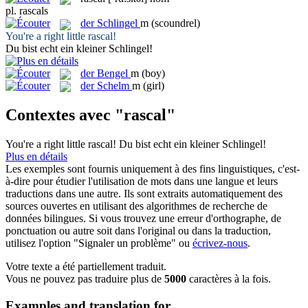
pl.
rascals
der
Schlingel
m
(scoundrel)
You're a right little
rascal
!
Du bist echt ein kleiner
Schlingel
!
der
Bengel
m
(boy)
der
Schelm
m
(girl)
Contextes avec "rascal"
You're a right little
rascal
!
Du bist echt ein kleiner
Schlingel
!
Plus en détails
Les exemples sont fournis uniquement à des fins linguistiques, c'est-
à-dire pour étudier l'utilisation de mots dans une langue et leurs
traductions dans une autre. Ils sont extraits automatiquement des
sources ouvertes en utilisant des algorithmes de recherche de
données bilingues. Si vous trouvez une erreur d'orthographe, de
ponctuation ou autre soit dans l'original ou dans la traduction,
utilisez l'option "Signaler un problème" ou
écrivez-nous
.
Votre texte a été partiellement traduit.
Vous ne pouvez pas traduire plus de
5000
caractères à la fois.
Examples and translation for