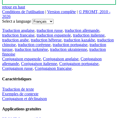
retour en haut
Conditions de l'utilisation
|
Version complète
|
© PROMT, 2010 -
2026
Select a language
Traduction anglaise
,
traduction russe
,
traduction allemande
,
traduction française
,
traduction espagnole
,
traduction italienne
,
traduction arabe
,
traduction hébreue
,
traduction kazakhe
,
traduction
chinoise
,
traduction coréenne
,
traduction portugaise
,
traduction
turque
,
traduction turkmène
,
traduction ukrainienne
,
traduction
finnoise
Conjugaison espagnole
,
Conjugaison anglaise
,
Conjugaison
allemande
,
Conjugaison italienne
,
Conjugaison portugaise
,
Conjugaison russe
,
Conjugaison française
.
Caractéristiques
Traduction de texte
Exemples de contexte
Conjugaison et déclinaison
Applications gratuites