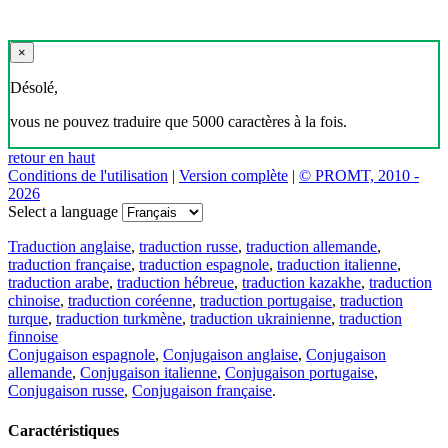
×
Désolé,
vous ne pouvez traduire que 5000 caractères à la fois.
retour en haut
Conditions de l'utilisation
|
Version complète
|
© PROMT, 2010 -
2026
Select a language
Traduction anglaise
,
traduction russe
,
traduction allemande
,
traduction française
,
traduction espagnole
,
traduction italienne
,
traduction arabe
,
traduction hébreue
,
traduction kazakhe
,
traduction
chinoise
,
traduction coréenne
,
traduction portugaise
,
traduction
turque
,
traduction turkmène
,
traduction ukrainienne
,
traduction
finnoise
Conjugaison espagnole
,
Conjugaison anglaise
,
Conjugaison
allemande
,
Conjugaison italienne
,
Conjugaison portugaise
,
Conjugaison russe
,
Conjugaison française
.
Caractéristiques